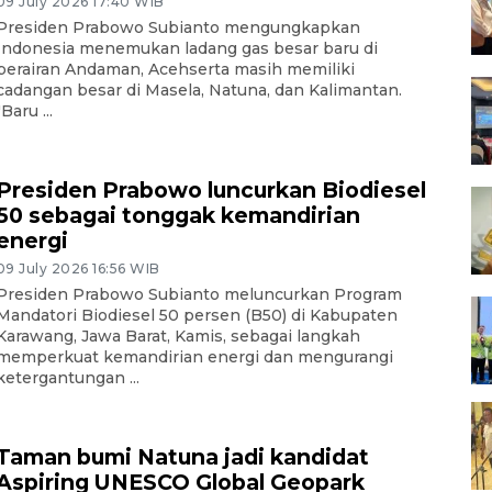
09 July 2026 17:40 WIB
Presiden Prabowo Subianto mengungkapkan
Indonesia menemukan ladang gas besar baru di
perairan Andaman, Acehserta masih memiliki
cadangan besar di Masela, Natuna, dan Kalimantan.
"Baru ...
Presiden Prabowo luncurkan Biodiesel
50 sebagai tonggak kemandirian
energi
09 July 2026 16:56 WIB
Presiden Prabowo Subianto meluncurkan Program
Mandatori Biodiesel 50 persen (B50) di Kabupaten
Karawang, Jawa Barat, Kamis, sebagai langkah
memperkuat kemandirian energi dan mengurangi
ketergantungan ...
Taman bumi Natuna jadi kandidat
Aspiring UNESCO Global Geopark