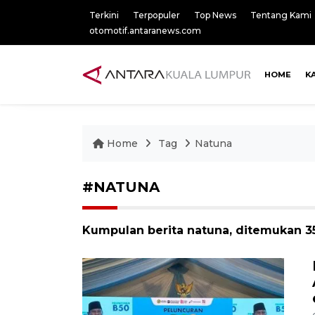
Terkini
Terpopuler
Top News
Tentang Kami
otomotif.antaranews.com
HOME
K
Home
Tag
Natuna
#NATUNA
Kumpulan berita natuna, ditemukan 35