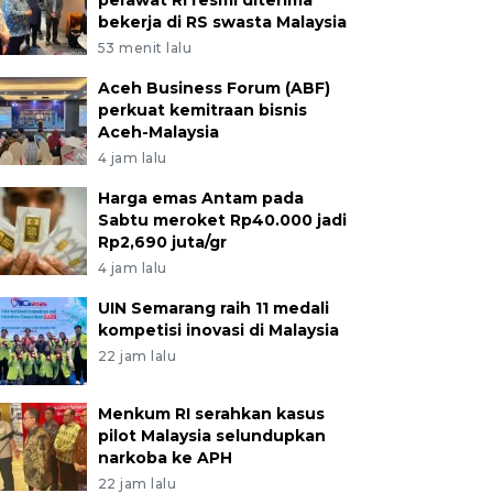
perawat RI resmi diterima
bekerja di RS swasta Malaysia
53 menit lalu
Aceh Business Forum (ABF)
perkuat kemitraan bisnis
Aceh-Malaysia
4 jam lalu
Harga emas Antam pada
Sabtu meroket Rp40.000 jadi
Rp2,690 juta/gr
4 jam lalu
UIN Semarang raih 11 medali
kompetisi inovasi di Malaysia
22 jam lalu
Menkum RI serahkan kasus
pilot Malaysia selundupkan
narkoba ke APH
22 jam lalu