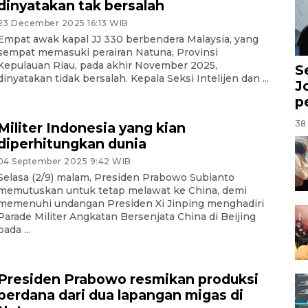
dinyatakan tak bersalah
23 December 2025 16:13 WIB
Empat awak kapal JJ 330 berbendera Malaysia, yang
sempat memasuki perairan Natuna, Provinsi
Kepulauan Riau, pada akhir November 2025,
S
dinyatakan tidak bersalah. Kepala Seksi Intelijen dan ...
J
p
38 
Militer Indonesia yang kian
diperhitungkan dunia
04 September 2025 9:42 WIB
Selasa (2/9) malam, Presiden Prabowo Subianto
memutuskan untuk tetap melawat ke China, demi
memenuhi undangan Presiden Xi Jinping menghadiri
Parade Militer Angkatan Bersenjata China di Beijing
pada ...
Presiden Prabowo resmikan produksi
perdana dari dua lapangan migas di