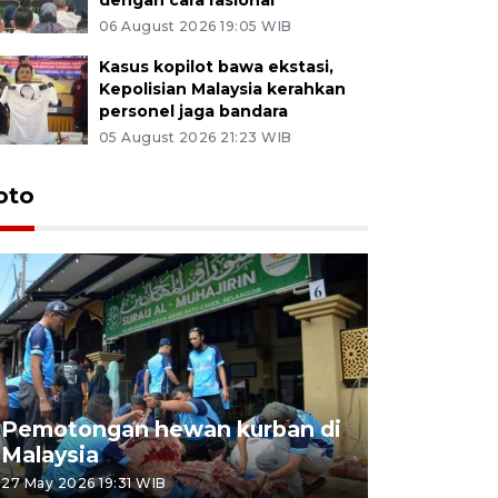
06 August 2026 19:05 WIB
Kasus kopilot bawa ekstasi,
Kepolisian Malaysia kerahkan
personel jaga bandara
05 August 2026 21:23 WIB
oto
Pemotongan hewan kurban di
Konser Wa
Malaysia
Lumpur
27 May 2026 19:31 WIB
02 May 2026 1