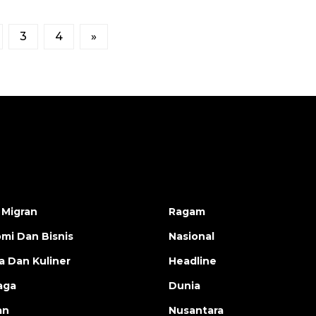
3
4
»
 Migran
Ragam
mi Dan Bisnis
Nasional
a Dan Kuliner
Headline
aga
Dunia
an
Nusantara