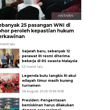
ebanyak 25 pasangan WNI di
ohor peroleh kepastian hukum
erkawinan
menit lalu
Sejarah baru, sebanyak 12
perawat RI resmi diterima
bekerja di RS swasta Malaysia
53 menit lalu
Legenda bulu tangkis RI akui
wilayah timur masih kurang
turnamen
06 August 2026 19:56 WIB
Presiden: Pengentasan
kemiskinan harus dilakukan
dengan cara rasional