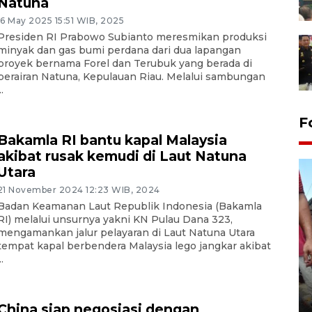
Natuna
16 May 2025 15:51 WIB, 2025
Presiden RI Prabowo Subianto meresmikan produksi
minyak dan gas bumi perdana dari dua lapangan
proyek bernama Forel dan Terubuk yang berada di
perairan Natuna, Kepulauan Riau. Melalui sambungan
..
F
Bakamla RI bantu kapal Malaysia
akibat rusak kemudi di Laut Natuna
Utara
21 November 2024 12:23 WIB, 2024
Badan Keamanan Laut Republik Indonesia (Bakamla
RI) melalui unsurnya yakni KN Pulau Dana 323,
mengamankan jalur pelayaran di Laut Natuna Utara
tempat kapal berbendera Malaysia lego jangkar akibat
..
Tarawih di Malaysia
19 February 2026 19:47 WIB
China siap negosiasi dengan