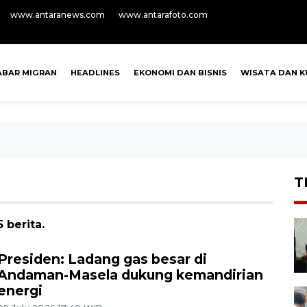
www.antaranews.com
www.antarafoto.com
ABAR MIGRAN
HEADLINES
EKONOMI DAN BISNIS
WISATA DAN K
T
 berita.
Presiden: Ladang gas besar di
Andaman-Masela dukung kemandirian
energi