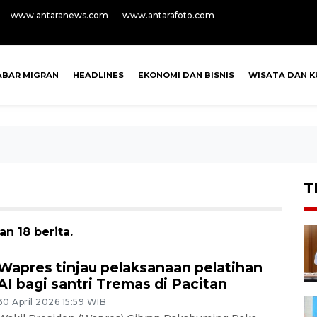
www.antaranews.com
www.antarafoto.com
ABAR MIGRAN
HEADLINES
EKONOMI DAN BISNIS
WISATA DAN K
T
n 18 berita.
Wapres tinjau pelaksanaan pelatihan
AI bagi santri Tremas di Pacitan
30 April 2026 15:59 WIB