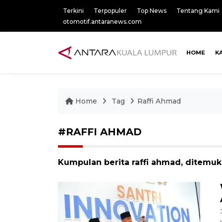
Terkini
Terpopuler
Top News
Tentang Kami
otomotif.antaranews.com
HOME
K
Home
Tag
Raffi Ahmad
#RAFFI AHMAD
Kumpulan berita raffi ahmad, ditemuka