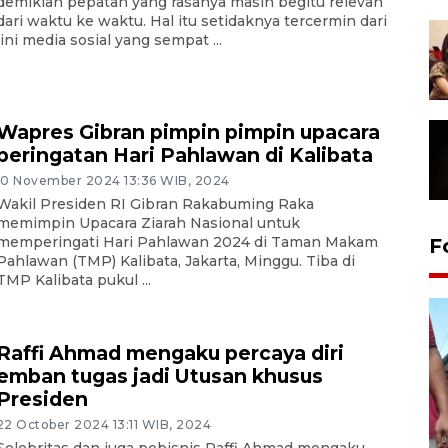
demikian pepatah yang rasanya masih begitu relevan
dari waktu ke waktu. Hal itu setidaknya tercermin dari
lini media sosial yang sempat ...
Wapres Gibran pimpin pimpin upacara
peringatan Hari Pahlawan di Kalibata
10 November 2024 13:36 WIB, 2024
Wakil Presiden RI Gibran Rakabuming Raka
memimpin Upacara Ziarah Nasional untuk
memperingati Hari Pahlawan 2024 di Taman Makam
F
Pahlawan (TMP) Kalibata, Jakarta, Minggu. Tiba di
TMP Kalibata pukul ...
Raffi Ahmad mengaku percaya diri
emban tugas jadi Utusan khusus
Presiden
22 October 2024 13:11 WIB, 2024
Selebritas dan juga pebisnis Raffi Ahmad mengaku