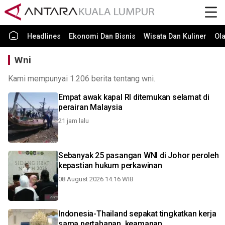
Headlines
Ekonomi Dan Bisnis
Wisata Dan Kuliner
Ol
Wni
Kami mempunyai 1.206 berita tentang wni.
Empat awak kapal RI ditemukan selamat di
perairan Malaysia
21 jam lalu
Sebanyak 25 pasangan WNI di Johor peroleh
kepastian hukum perkawinan
08 August 2026 14:16 WIB
Indonesia-Thailand sepakat tingkatkan kerja
sama pertahanan, keamanan