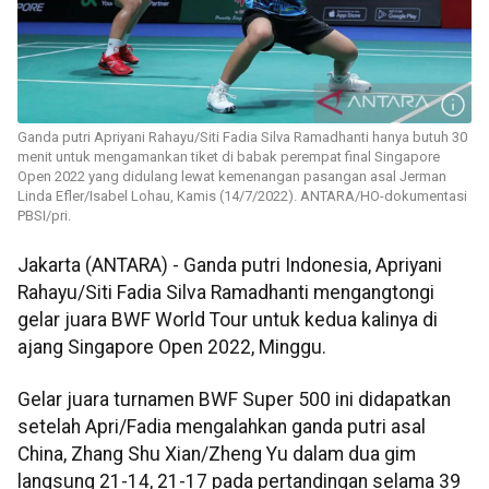
Ganda putri Apriyani Rahayu/Siti Fadia Silva Ramadhanti hanya butuh 30
menit untuk mengamankan tiket di babak perempat final Singapore
Open 2022 yang didulang lewat kemenangan pasangan asal Jerman
Linda Efler/Isabel Lohau, Kamis (14/7/2022). ANTARA/HO-dokumentasi
PBSI/pri.
Jakarta (ANTARA) - Ganda putri Indonesia, Apriyani
Rahayu/Siti Fadia Silva Ramadhanti mengangtongi
gelar juara BWF World Tour untuk kedua kalinya di
ajang Singapore Open 2022, Minggu.
Gelar juara turnamen BWF Super 500 ini didapatkan
setelah Apri/Fadia mengalahkan ganda putri asal
China, Zhang Shu Xian/Zheng Yu dalam dua gim
langsung 21-14, 21-17 pada pertandingan selama 39