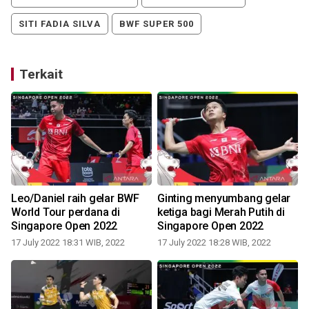
SITI FADIA SILVA
BWF SUPER 500
Terkait
Leo/Daniel raih gelar BWF
Ginting menyumbang gelar
World Tour perdana di
ketiga bagi Merah Putih di
Singapore Open 2022
Singapore Open 2022
17 July 2022 18:31 WIB, 2022
17 July 2022 18:28 WIB, 2022
1