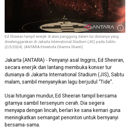
Ed Sheeran tampil enerjik di atas panggung dalam tur dunianya yang
diselenggarakan di Jakarta International Stadium (JIS) pada Sabtu
(2/3/2024). (ANTARA/Hreeloita Dharma Shanti)
Jakarta (ANTARA) - Penyanyi asal Inggris, Ed Sheeran,
secara enerjik dan lantang membuka konser tur
dunianya di Jakarta International Stadium (JIS), Sabtu
malam, sambil menyanyikan lagu berjudul “Tide”.
Usai hitungan mundur, Ed Sheeran tampil bersama
gitarnya sambil tersenyum cerah. Dia segera
menyapa dengan lincah, berlari ke sana kemari guna
meningkatkan semangat penonton untuk bernyanyi
bersama-sama.