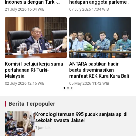
Indonesia dengan Turki-
hadapan anggota parlemen
Malaysia
RI
21 July 2026 16:04 WIB
07 July 2026 17:34 WIB
Komisi I setujui kerja sama
ANTARA pastikan hadir
pertahanan RI-Turki-
bantu diseminasikan
Malaysia
manfaat KEK Kura Kura Bali
02 July 2026 12:15 WIB
05 May 2026 11:42 WIB
Berita Terpopuler
Kronologi temuan 995 pucuk senjata api di
sekolah swasta Jaksel
7 jam lalu