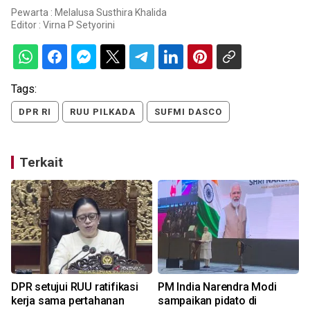
Pewarta : Melalusa Susthira Khalida
Editor :
Virna P Setyorini
Tags:
DPR RI
RUU PILKADA
SUFMI DASCO
Terkait
DPR setujui RUU ratifikasi
PM India Narendra Modi
kerja sama pertahanan
sampaikan pidato di