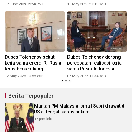
17 June 2026 22:46 WIB
15 May 2026 21:19 WIB
1
Dubes Tolchenov sebut
Dubes Tolchenov dorong
g
kerja sama energi RI-Rusia
percepatan realisasi kerja
terus berkembang
sama Rusia-Indonesia
12 May 2026 10:58 WIB
05 May 2026 11:34 WIB
1
Berita Terpopuler
Mantan PM Malaysia Ismail Sabri dirawat di
RS di tengah kasus hukum
15 jam lalu