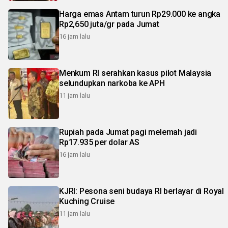
Harga emas Antam turun Rp29.000 ke angka
Rp2,650 juta/gr pada Jumat
16 jam lalu
Menkum RI serahkan kasus pilot Malaysia
selundupkan narkoba ke APH
11 jam lalu
Rupiah pada Jumat pagi melemah jadi
Rp17.935 per dolar AS
16 jam lalu
KJRI: Pesona seni budaya RI berlayar di Royal
Kuching Cruise
11 jam lalu