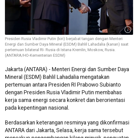
Presiden Rusia Vladimir Putin (kiri) berjabat tangan dengan Menteri
Energi dan Sumber Daya Mineral (ESDM) Bahlil Lahadalia (kanan) saat
pertemuan bilateral RI- Rusia di Istana Kremlin, Moskow, Rusia.
(ANTARA/HO-Kementerian ESDM)
Jakarta (ANTARA) - Menteri Energi dan Sumber Daya
Mineral (ESDM) Bahlil Lahadalia mengatakan
pertemuan antara Presiden RI Prabowo Subianto
dengan Presiden Rusia Vladimir Putin membahas
kerja sama energi secara konkret dan berorientasi
pada kepentingan nasional.
Berdasarkan keterangan resminya yang dikonfirmasi
ANTARA dari Jakarta, Selasa, kerja sama tersebut
mencakup pengembangan kilang minyak, penguatan