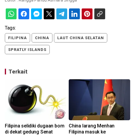
Editor :
Rangga Pandu Asmara Jingga
Tags:
FILIPINA
CHINA
LAUT CHINA SELATAN
SPRATLY ISLANDS
Terkait
Filipina selidiki dugaan bom
China larang Menhan
di dekat gedung Senat
Filipina masuk ke