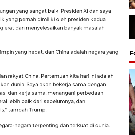
ungan yang sangat baik. Presiden Xi dan saya
k yang pernah dimiliki oleh presiden kedua
g erat dan menyelesaikan banyak masalah
impin yang hebat, dan China adalah negara yang
F
n rakyat China. Pertemuan kita hari ini adalah
ikan dunia. Saya akan bekerja sama dengan
asi dan kerja sama, menangani perbedaan
al lebih baik dari sebelumnya, dan
s," tambah Trump.
Tarawih di Malaysia
ara-negara terpenting dan terkuat di dunia.
19 February 2026 19:47 WIB