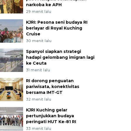
narkoba ke APH
29 menit lalu
KJRI: Pesona seni budaya RI
berlayar di Royal Kuching
Cruise
30 menit lalu
Spanyol siapkan strategi
hadapi gelombang imigran lagi
ke Ceuta
31 menit lalu
RI dorong penguatan
pariwisata, konektivitas
bersama IMT-GT
32 menit lalu
KJRI Kuching gelar
pertunjukkan budaya
peringati HUT Ke-81 RI
33 menit lalu