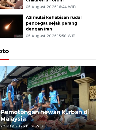
05 August 2026 16:44 WIB
AS mulai kehabisan rudal
pencegat sejak perang
dengan Iran
05 August 2026 15:58 WIB
oto
Pemotongan hewan kurban di
Konser Wa
Malaysia
Lumpur
27 May 2026 19:31 WIB
02 May 2026 1