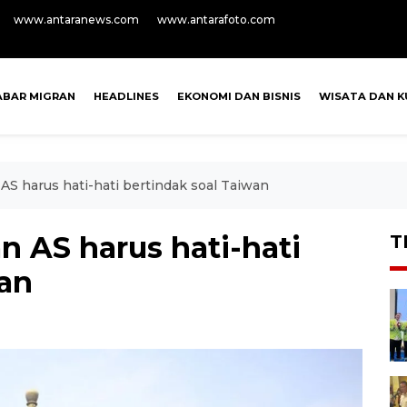
www.antaranews.com
www.antarafoto.com
ABAR MIGRAN
HEADLINES
EKONOMI DAN BISNIS
WISATA DAN K
AS harus hati-hati bertindak soal Taiwan
n AS harus hati-hati
T
wan