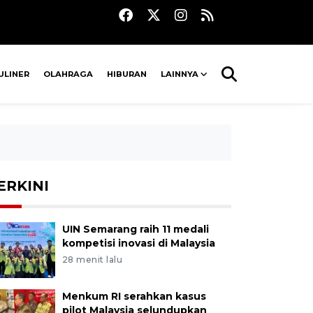
ULINER
OLAHRAGA
HIBURAN
LAINNYA
ERKINI
UIN Semarang raih 11 medali
kompetisi inovasi di Malaysia
28 menit lalu
Menkum RI serahkan kasus
pilot Malaysia selundupkan