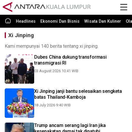
Headlines
Ekonomi Dan Bisnis
Wisata Dan Kuliner
Ol
Xi Jinping
Kami mempunyai 140 berita tentang xi jinping.
Dubes China dukung transformasi
transmigrasi RI
03 August 2026 10:41 WIB
Xi Jinping janji bantu selesaikan sengketa
batas Thailand-Kamboja
18 July 2026 9:40 WIB
Trump ancam serang lagi Iran jika
kesepakatan damai tak dipatuhi