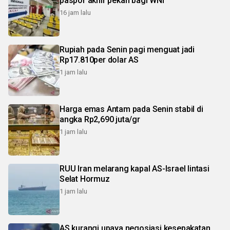
paspor akhir pekan bagi WNI
16 jam lalu
Rupiah pada Senin pagi menguat jadi
Rp17.810per dolar AS
1 jam lalu
Harga emas Antam pada Senin stabil di
angka Rp2,690 juta/gr
1 jam lalu
RUU Iran melarang kapal AS-Israel lintasi
Selat Hormuz
1 jam lalu
AS kurangi upaya negosiasi kesepakatan