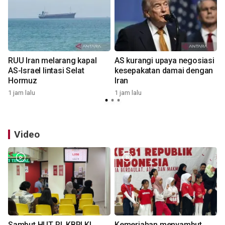
RUU Iran melarang kapal
AS kurangi upaya negosiasi
AS-Israel lintasi Selat
kesepakatan damai dengan
Hormuz
Iran
1 jam lalu
1 jam lalu
1
Video
Sambut HUT RI, KBRI KL
Kemeriahan menyambut