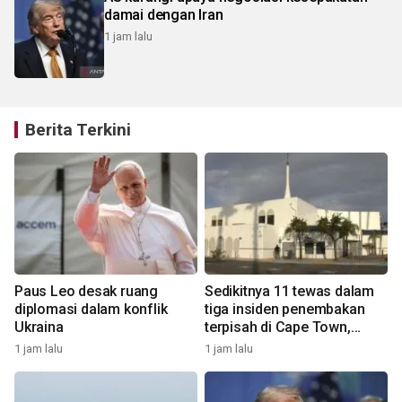
damai dengan Iran
1 jam lalu
Berita Terkini
Paus Leo desak ruang
Sedikitnya 11 tewas dalam
diplomasi dalam konflik
tiga insiden penembakan
Ukraina
terpisah di Cape Town,
Afsel
1 jam lalu
1 jam lalu
1