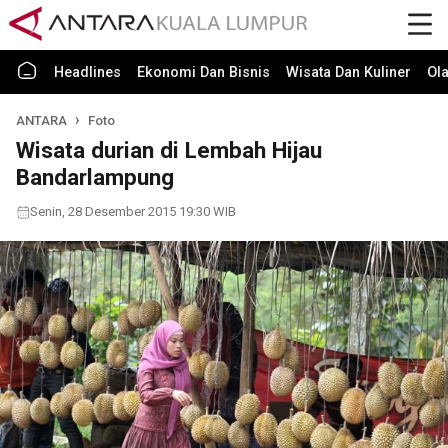
Headlines
Ekonomi Dan Bisnis
Wisata Dan Kuliner
Ol
ANTARA
Foto
Wisata durian di Lembah Hijau
Bandarlampung
Senin, 28 Desember 2015 19:30 WIB