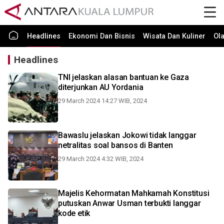
Headlines
Ekonomi Dan Bisnis
Wisata Dan Kuliner
Ol
Headlines
TNI jelaskan alasan bantuan ke Gaza
diterjunkan AU Yordania
29 March 2024 14:27 WIB, 2024
Bawaslu jelaskan Jokowi tidak langgar
netralitas soal bansos di Banten
29 March 2024 4:32 WIB, 2024
Majelis Kehormatan Mahkamah Konstitusi
putuskan Anwar Usman terbukti langgar
kode etik