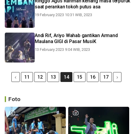
Ringgo Agus Rahman kenang masa terpuruk
saat perankan tokoh putus asa
19 February 2023 10:31 WIB, 2023
Andi Rif, Ariyo Wahab gantikan Armand
Maulana GIGI di Pasar MusiK
13 February 2023 9:04 WIB, 2023
11
12
13
14
15
16
17
Foto