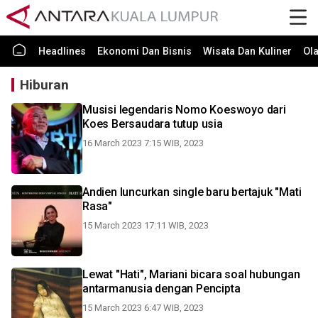
Headlines
Ekonomi Dan Bisnis
Wisata Dan Kuliner
Ol
Hiburan
Musisi legendaris Nomo Koeswoyo dari
Koes Bersaudara tutup usia
16 March 2023 7:15 WIB, 2023
Andien luncurkan single baru bertajuk "Mati
Rasa"
15 March 2023 17:11 WIB, 2023
Lewat "Hati", Mariani bicara soal hubungan
antarmanusia dengan Pencipta
15 March 2023 6:47 WIB, 2023