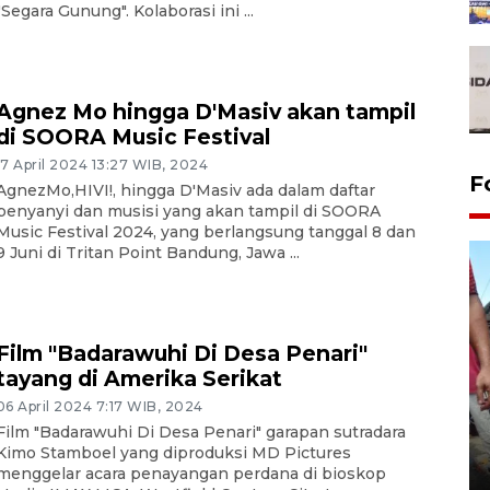
"Segara Gunung". Kolaborasi ini ...
Agnez Mo hingga D'Masiv akan tampil
di SOORA Music Festival
17 April 2024 13:27 WIB, 2024
F
AgnezMo,HIVI!, hingga D'Masiv ada dalam daftar
penyanyi dan musisi yang akan tampil di SOORA
Music Festival 2024, yang berlangsung tanggal 8 dan
9 Juni di Tritan Point Bandung, Jawa ...
Film "Badarawuhi Di Desa Penari"
tayang di Amerika Serikat
06 April 2024 7:17 WIB, 2024
Film "Badarawuhi Di Desa Penari" garapan sutradara
Tarawih di Malaysia
Kimo Stamboel yang diproduksi MD Pictures
19 February 2026 19:47 WIB
menggelar acara penayangan perdana di bioskop