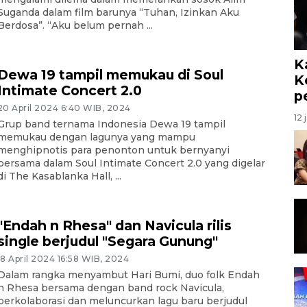
Suganda dalam film barunya “Tuhan, Izinkan Aku
Berdosa”. “Aku belum pernah ...
K
Dewa 19 tampil memukau di Soul
K
Intimate Concert 2.0
p
20 April 2024 6:40 WIB, 2024
12 
Grup band ternama Indonesia Dewa 19 tampil
memukau dengan lagunya yang mampu
menghipnotis para penonton untuk bernyanyi
bersama dalam Soul Intimate Concert 2.0 yang digelar
di The Kasablanka Hall, ...
"Endah n Rhesa" dan Navicula rilis
single berjudul "Segara Gunung"
18 April 2024 16:58 WIB, 2024
Dalam rangka menyambut Hari Bumi, duo folk Endah
n Rhesa bersama dengan band rock Navicula,
berkolaborasi dan meluncurkan lagu baru berjudul