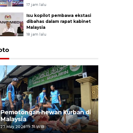
17 jam lalu
Isu kopilot pembawa ekstasi
dibahas dalam rapat kabinet
Malaysia
18 jam lalu
oto
Pemotongan hewan kurban di
Konser Wa
Malaysia
Lumpur
27 May 2026 19:31 WIB
02 May 2026 1