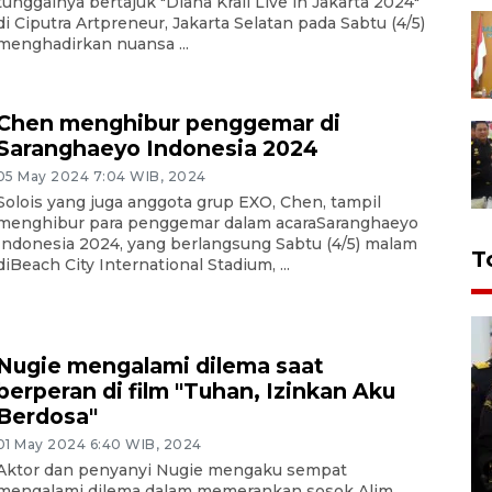
tunggalnya bertajuk "Diana Krall Live in Jakarta 2024"
di Ciputra Artpreneur, Jakarta Selatan pada Sabtu (4/5)
menghadirkan nuansa ...
Chen menghibur penggemar di
Saranghaeyo Indonesia 2024
05 May 2024 7:04 WIB, 2024
Solois yang juga anggota grup EXO, Chen, tampil
menghibur para penggemar dalam acaraSaranghaeyo
Indonesia 2024, yang berlangsung Sabtu (4/5) malam
T
diBeach City International Stadium, ...
Nugie mengalami dilema saat
berperan di film "Tuhan, Izinkan Aku
Berdosa"
01 May 2024 6:40 WIB, 2024
Aktor dan penyanyi Nugie mengaku sempat
mengalami dilema dalam memerankan sosok Alim