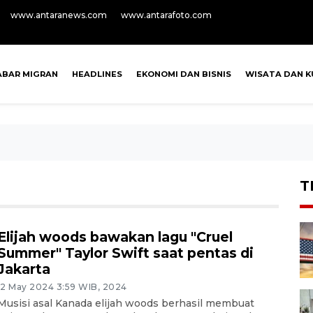
www.antaranews.com
www.antarafoto.com
ABAR MIGRAN
HEADLINES
EKONOMI DAN BISNIS
WISATA DAN K
T
Elijah woods bawakan lagu "Cruel
Summer" Taylor Swift saat pentas di
Jakarta
12 May 2024 3:59 WIB, 2024
Musisi asal Kanada elijah woods berhasil membuat