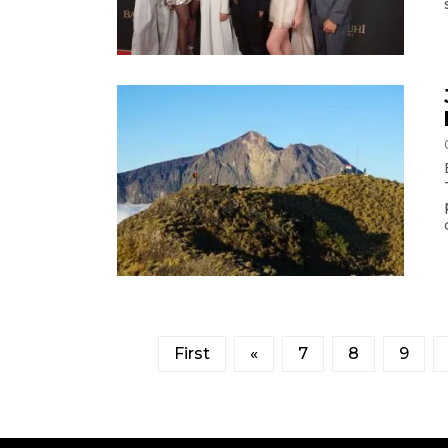
First
«
7
8
9