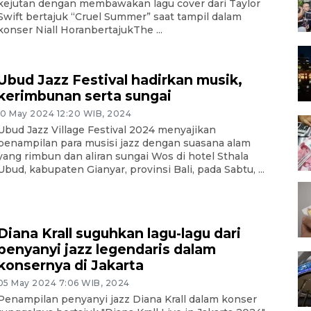
kejutan dengan membawakan lagu cover dari Taylor
Swift bertajuk “Cruel Summer” saat tampil dalam
konser Niall HoranbertajukThe ...
Ubud Jazz Festival hadirkan musik,
kerimbunan serta sungai
10 May 2024 12:20 WIB, 2024
Ubud Jazz Village Festival 2024 menyajikan
penampilan para musisi jazz dengan suasana alam
yang rimbun dan aliran sungai Wos di hotel Sthala
Ubud, kabupaten Gianyar, provinsi Bali, pada Sabtu, ...
Diana Krall suguhkan lagu-lagu dari
penyanyi jazz legendaris dalam
konsernya di Jakarta
05 May 2024 7:06 WIB, 2024
Penampilan penyanyi jazz Diana Krall dalam konser