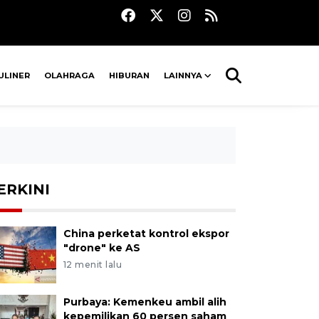
ULINER
OLAHRAGA
HIBURAN
LAINNYA
ERKINI
China perketat kontrol ekspor
"drone" ke AS
12 menit lalu
Purbaya: Kemenkeu ambil alih
kepemilikan 60 persen saham