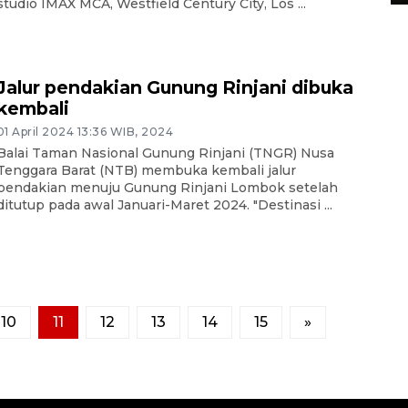
studio IMAX MCA, Westfield Century City, Los ...
Jalur pendakian Gunung Rinjani dibuka
kembali
01 April 2024 13:36 WIB, 2024
Balai Taman Nasional Gunung Rinjani (TNGR) Nusa
Tenggara Barat (NTB) membuka kembali jalur
pendakian menuju Gunung Rinjani Lombok setelah
ditutup pada awal Januari-Maret 2024. "Destinasi ...
10
11
12
13
14
15
»