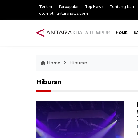
Terkini
Terpopuler
Top News
Tentang Kami
otomotif.antaranews.com
HOME
K
Home
Hiburan
Hiburan