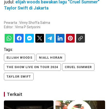
judul:
elijah woods bawakan lagu “Cruel Summer”
Taylor Swift di Jakarta
Pewarta : Vinny Shoffa Salma
Editor :
Virna P Setyorini
Tags:
ELIJAH WOODS
NIALL HORAN
THE SHOW LIVE ON TOUR 2024
CRUEL SUMMER
TAYLOR SWIFT
Terkait