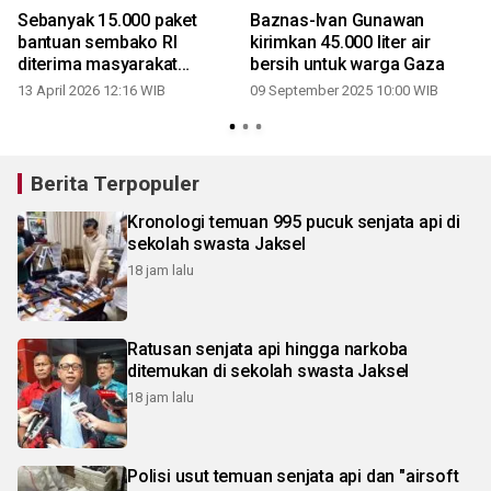
Sebanyak 15.000 paket
Baznas-Ivan Gunawan
bantuan sembako RI
kirimkan 45.000 liter air
diterima masyarakat
bersih untuk warga Gaza
Palestina
13 April 2026 12:16 WIB
09 September 2025 10:00 WIB
Berita Terpopuler
Kronologi temuan 995 pucuk senjata api di
sekolah swasta Jaksel
18 jam lalu
Ratusan senjata api hingga narkoba
ditemukan di sekolah swasta Jaksel
18 jam lalu
Polisi usut temuan senjata api dan "airsoft