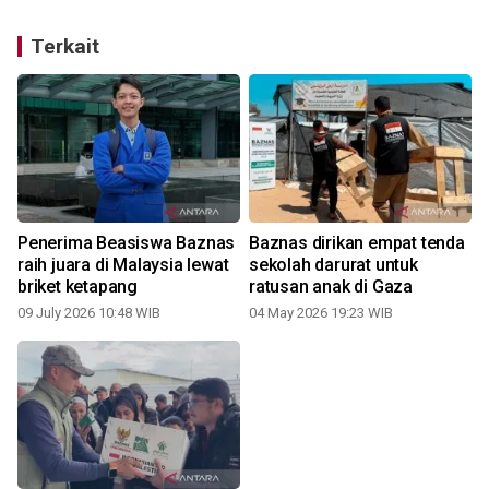
Terkait
Penerima Beasiswa Baznas
Baznas dirikan empat tenda
raih juara di Malaysia lewat
sekolah darurat untuk
briket ketapang
ratusan anak di Gaza
09 July 2026 10:48 WIB
04 May 2026 19:23 WIB
1