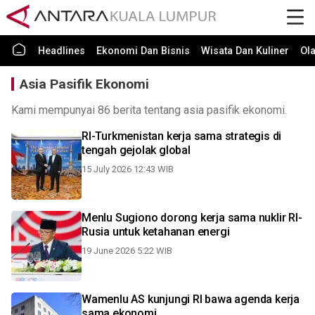
Headlines
Ekonomi Dan Bisnis
Wisata Dan Kuliner
Ol
Asia Pasifik Ekonomi
Kami mempunyai 86 berita tentang asia pasifik ekonomi.
RI-Turkmenistan kerja sama strategis di
tengah gejolak global
15 July 2026 12:43 WIB
Menlu Sugiono dorong kerja sama nuklir RI-
Rusia untuk ketahanan energi
19 June 2026 5:22 WIB
Wamenlu AS kunjungi RI bawa agenda kerja
sama ekonomi