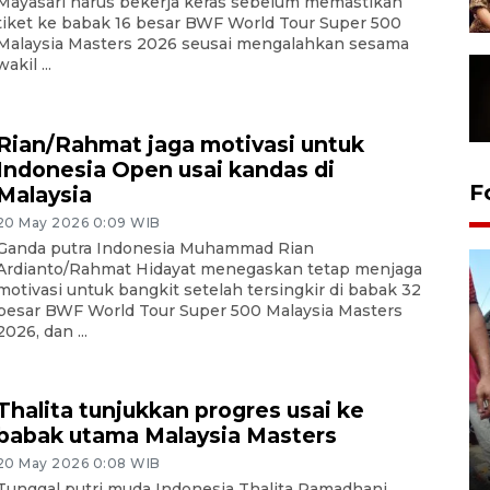
Mayasari harus bekerja keras sebelum memastikan
tiket ke babak 16 besar BWF World Tour Super 500
Malaysia Masters 2026 seusai mengalahkan sesama
wakil ...
Rian/Rahmat jaga motivasi untuk
Indonesia Open usai kandas di
F
Malaysia
20 May 2026 0:09 WIB
Ganda putra Indonesia Muhammad Rian
Ardianto/Rahmat Hidayat menegaskan tetap menjaga
motivasi untuk bangkit setelah tersingkir di babak 32
besar BWF World Tour Super 500 Malaysia Masters
2026, dan ...
Thalita tunjukkan progres usai ke
babak utama Malaysia Masters
Tarawih di Malaysia
20 May 2026 0:08 WIB
19 February 2026 19:47 WIB
Tunggal putri muda Indonesia Thalita Ramadhani