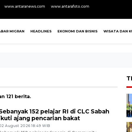
www.antaranews.com
www.antarafoto.com
ABAR MIGRAN
HEADLINES
EKONOMI DAN BISNIS
WISATA DAN K
T
 121 berita.
Sebanyak 152 pelajar RI di CLC Sabah
ikuti ajang pencarian bakat
02 August 2026 18:49 WIB