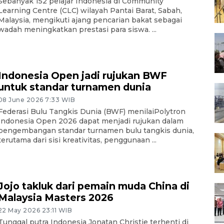
Sebanyak 152 pelajar Indonesia di Community
Learning Centre (CLC) wilayah Pantai Barat, Sabah,
Malaysia, mengikuti ajang pencarian bakat sebagai
wadah meningkatkan prestasi para siswa. ...
Indonesia Open jadi rujukan BWF
untuk standar turnamen dunia
08 June 2026 7:33 WIB
Federasi Bulu Tangkis Dunia (BWF) menilaiPolytron
Indonesia Open 2026 dapat menjadi rujukan dalam
pengembangan standar turnamen bulu tangkis dunia,
terutama dari sisi kreativitas, penggunaan ...
Jojo takluk dari pemain muda China di
Malaysia Masters 2026
22 May 2026 23:11 WIB
Tunggal putra Indonesia Jonatan Christie terhenti di