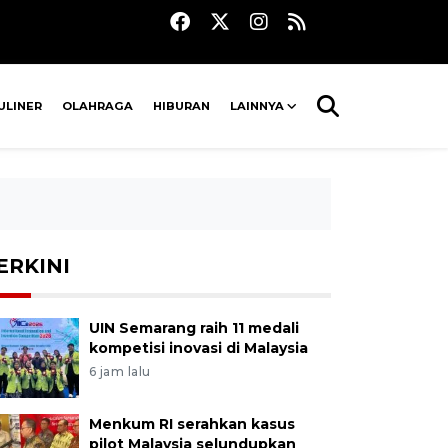
ULINER
OLAHRAGA
HIBURAN
LAINNYA
ERKINI
UIN Semarang raih 11 medali
kompetisi inovasi di Malaysia
6 jam lalu
Menkum RI serahkan kasus
pilot Malaysia selundupkan