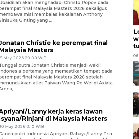
Ubaidillah akan menghadapi Christo Popov pada
perempat final Malaysia Masters 2026 sekaligus
membawa misi membalas kekalahan Anthony
Sinisuka Ginting yang ...
L
w
Jonatan Christie ke perempat final
t
Malaysia Masters
06
21 May 2026 20:08 WIB
Tunggal putra Jonatan Christie menjadi wakil
Indonesia pertama yang memastikan tempat pada
perempat final Malaysia Masters 2026 setelah
menundukkan atlet Taiwan Wang Po Wei di Axiata
Arena, ...
Apriyani/Lanny kerja keras lawan
Isyana/Rinjani di Malaysia Masters
20 May 2026 0:10 WIB
Ganda putri Indonesia Apriyani Rahayu/Lanny Tria