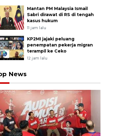
Mantan PM Malaysia Ismail
Sabri dirawat di RS di tengah
kasus hukum
11 jam lalu
KP2MI jajaki peluang
penempatan pekerja migran
terampil ke Ceko
12 jam lalu
op News