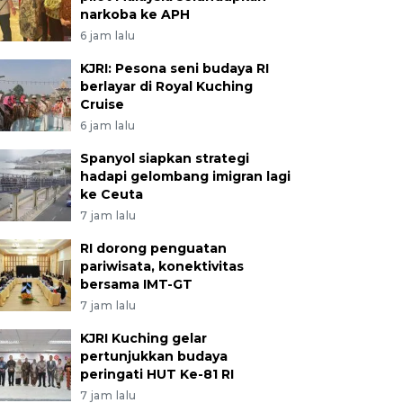
narkoba ke APH
6 jam lalu
KJRI: Pesona seni budaya RI
berlayar di Royal Kuching
Cruise
6 jam lalu
Spanyol siapkan strategi
hadapi gelombang imigran lagi
ke Ceuta
7 jam lalu
RI dorong penguatan
pariwisata, konektivitas
bersama IMT-GT
7 jam lalu
KJRI Kuching gelar
pertunjukkan budaya
peringati HUT Ke-81 RI
7 jam lalu