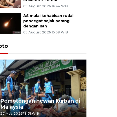
05 August 2026 16:44 WIB
AS mulai kehabisan rudal
pencegat sejak perang
dengan Iran
05 August 2026 15:58 WIB
oto
Pemotongan hewan kurban di
Konser Wa
Malaysia
Lumpur
27 May 2026 19:31 WIB
02 May 2026 1