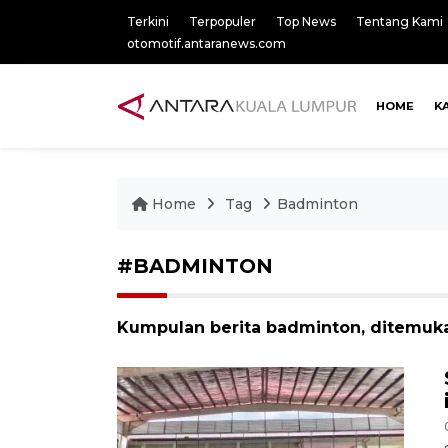
Terkini
Terpopuler
Top News
Tentang Kami
otomotif.antaranews.com
HOME
K
Home
Tag
Badminton
#BADMINTON
Kumpulan berita badminton, ditemukan