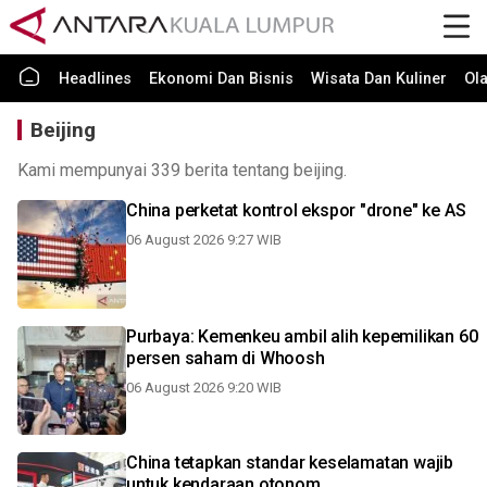
Headlines
Ekonomi Dan Bisnis
Wisata Dan Kuliner
Ol
Beijing
Kami mempunyai 339 berita tentang beijing.
China perketat kontrol ekspor "drone" ke AS
06 August 2026 9:27 WIB
Purbaya: Kemenkeu ambil alih kepemilikan 60
persen saham di Whoosh
06 August 2026 9:20 WIB
China tetapkan standar keselamatan wajib
untuk kendaraan otonom