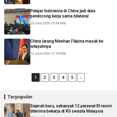
Pelajar Indonesia di China jadi duta
pendorong kerja sama bilateral
14 June 2026 13:44 WIB
China larang Menhan Filipina masuk ke
wilayahnya
13 June 2026 11:16 WIB
1
2
3
4
5
Terpopuler
Sejarah baru, sebanyak 12 perawat RI resmi
diterima bekerja di RS swasta Malaysia