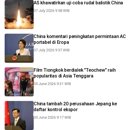
AS khawatirkan uji coba rudal balistik China
07 July 2026 9:58 WIB
China komentari peningkatan permintaan AC
portabel di Eropa
07 July 2026 9:57 WIB
Film Tiongkok berdialek "Teochew" raih
popularitas di Asia Tenggara
30 June 2026 9:31 WIB
China tambah 20 perusahaan Jepang ke
daftar kontrol ekspor
30 June 2026 9:17 WIB