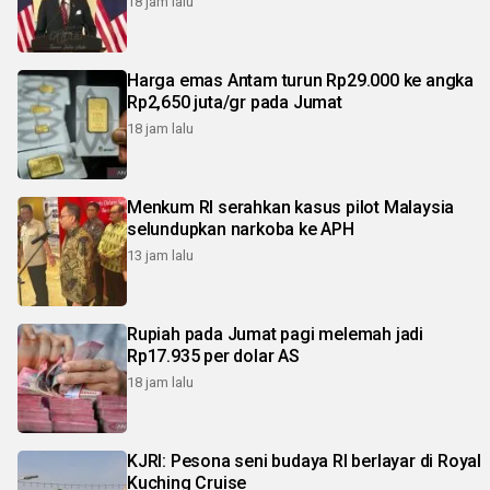
18 jam lalu
Harga emas Antam turun Rp29.000 ke angka
Rp2,650 juta/gr pada Jumat
18 jam lalu
Menkum RI serahkan kasus pilot Malaysia
selundupkan narkoba ke APH
13 jam lalu
Rupiah pada Jumat pagi melemah jadi
Rp17.935 per dolar AS
18 jam lalu
KJRI: Pesona seni budaya RI berlayar di Royal
Kuching Cruise