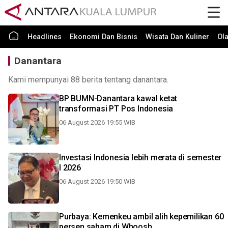
Headlines
Ekonomi Dan Bisnis
Wisata Dan Kuliner
Ol
Danantara
Kami mempunyai 88 berita tentang danantara.
BP BUMN-Danantara kawal ketat
transformasi PT Pos Indonesia
06 August 2026 19:55 WIB
Investasi Indonesia lebih merata di semester
I 2026
06 August 2026 19:50 WIB
Purbaya: Kemenkeu ambil alih kepemilikan 60
persen saham di Whoosh