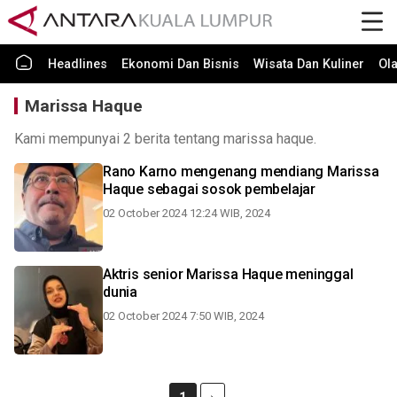
Headlines
Ekonomi Dan Bisnis
Wisata Dan Kuliner
Ol
Marissa Haque
Kami mempunyai 2 berita tentang marissa haque.
Rano Karno mengenang mendiang Marissa
Haque sebagai sosok pembelajar
02 October 2024 12:24 WIB, 2024
Aktris senior Marissa Haque meninggal
dunia
02 October 2024 7:50 WIB, 2024