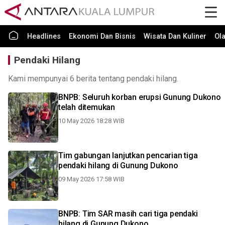
Headlines
Ekonomi Dan Bisnis
Wisata Dan Kuliner
Ol
Pendaki Hilang
Kami mempunyai 6 berita tentang pendaki hilang.
BNPB: Seluruh korban erupsi Gunung Dukono
telah ditemukan
10 May 2026 18:28 WIB
Tim gabungan lanjutkan pencarian tiga
pendaki hilang di Gunung Dukono
09 May 2026 17:58 WIB
BNPB: Tim SAR masih cari tiga pendaki
hilang di Gunung Dukono