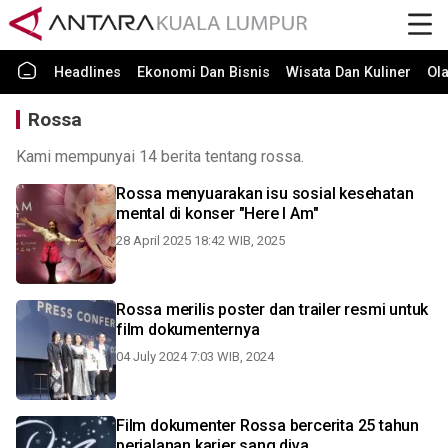
Headlines
Ekonomi Dan Bisnis
Wisata Dan Kuliner
Ol
Rossa
Kami mempunyai 14 berita tentang rossa.
Rossa menyuarakan isu sosial kesehatan
mental di konser "Here I Am"
28 April 2025 18:42 WIB, 2025
Rossa merilis poster dan trailer resmi untuk
film dokumenternya
04 July 2024 7:03 WIB, 2024
Film dokumenter Rossa bercerita 25 tahun
perjalanan karier sang diva