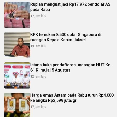
Rupiah menguat jadi Rp17.972 per dolar AS
pada Rabu
17 jam lalu
KPK temukan 8.500 dolar Singapura di
ruangan Kepala Kanim Jaksel
13 jam lalu
Istana buka pendaftaran undangan HUT Ke-
81 RI mulai 5 Agustus
12 jam lalu
Harga emas Antam pada Rabu turun Rp4.000
ke angka Rp2,599 juta/gr
17 jam lalu