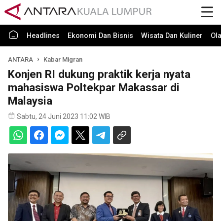
Headlines
Ekonomi Dan Bisnis
Wisata Dan Kuliner
Ol
ANTARA
Kabar Migran
Konjen RI dukung praktik kerja nyata
mahasiswa Poltekpar Makassar di
Malaysia
Sabtu, 24 Juni 2023 11:02 WIB