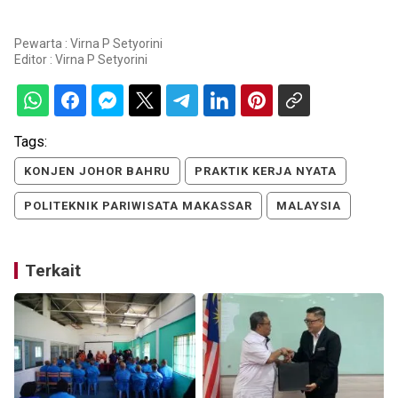
Pewarta : Virna P Setyorini
Editor :
Virna P Setyorini
Tags:
KONJEN JOHOR BAHRU
PRAKTIK KERJA NYATA
POLITEKNIK PARIWISATA MAKASSAR
MALAYSIA
Terkait