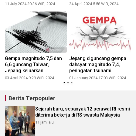
11 July 2024 20:36 WIB, 2024
24 April 2024 5:58 WIB, 2024
Gempa magnitudo 7,5 dan
Jepang diguncang gempa
6,6 guncang Taiwan,
dahsyat magnitudo 7,4,
Jepang keluarkan
peringatan tsunami
peringatan tsunami
dikeluarkan
03 April 2024 9:29 WIB, 2024
01 January 2024 17:03 WIB, 2024
Berita Terpopuler
Sejarah baru, sebanyak 12 perawat RI resmi
diterima bekerja di RS swasta Malaysia
11 jam lalu