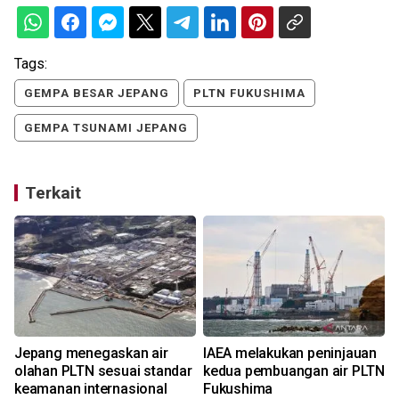
Tags:
GEMPA BESAR JEPANG
PLTN FUKUSHIMA
GEMPA TSUNAMI JEPANG
Terkait
Jepang menegaskan air
IAEA melakukan peninjauan
olahan PLTN sesuai standar
kedua pembuangan air PLTN
keamanan internasional
Fukushima