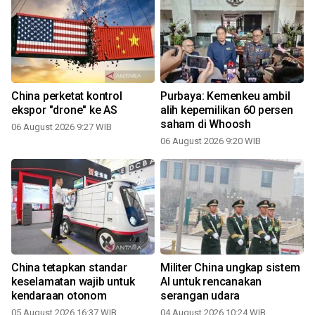
China perketat kontrol
Purbaya: Kemenkeu ambil
ekspor "drone" ke AS
alih kepemilikan 60 persen
saham di Whoosh
06 August 2026 9:27 WIB
06 August 2026 9:20 WIB
China tetapkan standar
Militer China ungkap sistem
keselamatan wajib untuk
AI untuk rencanakan
kendaraan otonom
serangan udara
05 August 2026 16:37 WIB
04 August 2026 10:24 WIB
2