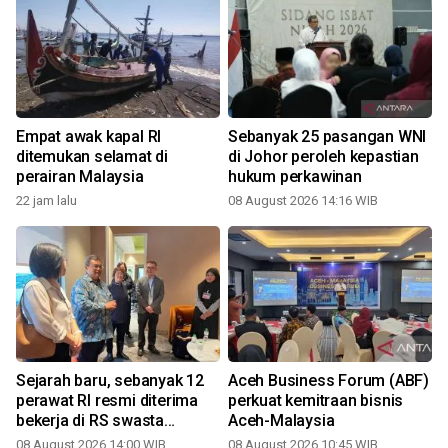
Empat awak kapal RI
Sebanyak 25 pasangan WNI
ditemukan selamat di
di Johor peroleh kepastian
perairan Malaysia
hukum perkawinan
22 jam lalu
08 August 2026 14:16 WIB
Sejarah baru, sebanyak 12
Aceh Business Forum (ABF)
perawat RI resmi diterima
perkuat kemitraan bisnis
bekerja di RS swasta
Aceh-Malaysia
Malaysia
08 August 2026 14:00 WIB
08 August 2026 10:45 WIB