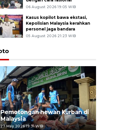
06 August 2026 19:05 WIB
Kasus kopilot bawa ekstasi,
Kepolisian Malaysia kerahkan
personel jaga bandara
05 August 2026 21:23 WIB
oto
Pemotongan hewan kurban di
Konser Wa
Malaysia
Lumpur
27 May 2026 19:31 WIB
02 May 2026 1