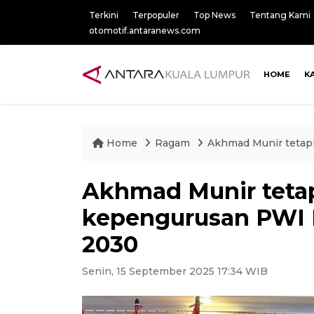
Terkini
Terpopuler
Top News
Tentang Kami
otomotif.antaranews.com
HOME
K
Home
Ragam
Akhmad Munir tetap
Akhmad Munir teta
kepengurusan PWI P
2030
Senin, 15 September 2025 17:34 WIB