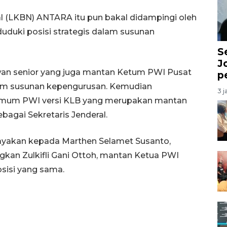
l (LKBN) ANTARA itu pun bakal didampingi oleh
uduki posisi strategis dalam susunan
S
J
awan senior yang juga mantan Ketum PWI Pusat
p
lam susunan kepengurusan. Kemudian
3 j
Umum PWI versi KLB yang merupakan mantan
agai Sekretaris Jenderal.
yakan kepada Marthen Selamet Susanto,
kan Zulkifli Gani Ottoh, mantan Ketua PWI
osisi yang sama.