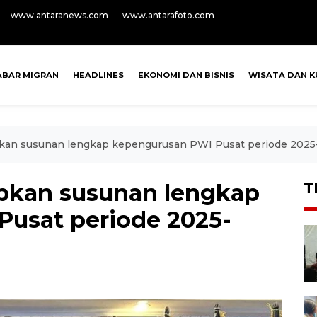
www.antaranews.com
www.antarafoto.com
ABAR MIGRAN
HEADLINES
EKONOMI DAN BISNIS
WISATA DAN K
kan susunan lengkap kepengurusan PWI Pusat periode 202
pkan susunan lengkap
T
usat periode 2025-