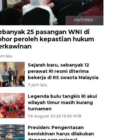
ebanyak 25 pasangan WNI di
ohor peroleh kepastian hukum
erkawinan
am lalu
Sejarah baru, sebanyak 12
perawat RI resmi diterima
bekerja di RS swasta Malaysia
3 jam lalu
Legenda bulu tangkis RI akui
wilayah timur masih kurang
turnamen
06 August 2026 19:56 WIB
Presiden: Pengentasan
kemiskinan harus dilakukan
dengan cara rasional