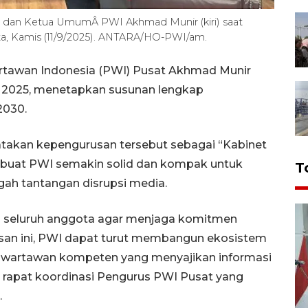
 dan Ketua UmumÂ PWI Akhmad Munir (kiri) saat
ta, Kamis (11/9/2025). ANTARA/HO-PWI/am.
rtawan Indonesia (PWI) Pusat Akhmad Munir
WI 2025, menetapkan susunan lengkap
2030.
atakan kepengurusan tersebut sebagai “Kabinet
buat PWI semakin solid dan kompak untuk
T
ah tantangan disrupsi media.
 seluruh anggota agar menjaga komitmen
san ini, PWI dapat turut membangun ekosistem
n wartawan kompeten yang menyajikan informasi
m rapat koordinasi Pengurus PWI Pusat yang
.