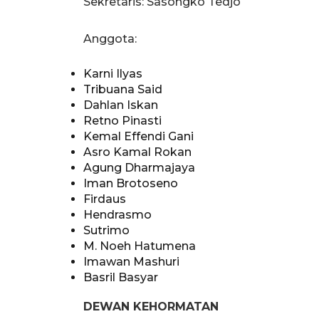
Sekretaris: Sasongko Tedjo
Anggota:
Karni Ilyas
Tribuana Said
Dahlan Iskan
Retno Pinasti
Kemal Effendi Gani
Asro Kamal Rokan
Agung Dharmajaya
Iman Brotoseno
Firdaus
Hendrasmo
Sutrimo
M. Noeh Hatumena
Imawan Mashuri
Basril Basyar
DEWAN KEHORMATAN