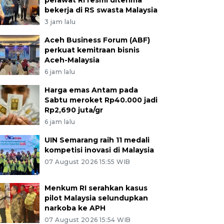
perawat RI resmi diterima
bekerja di RS swasta Malaysia
3 jam lalu
Aceh Business Forum (ABF)
perkuat kemitraan bisnis
Aceh-Malaysia
6 jam lalu
Harga emas Antam pada
Sabtu meroket Rp40.000 jadi
Rp2,690 juta/gr
6 jam lalu
UIN Semarang raih 11 medali
kompetisi inovasi di Malaysia
07 August 2026 15:55 WIB
Menkum RI serahkan kasus
pilot Malaysia selundupkan
narkoba ke APH
07 August 2026 15:54 WIB