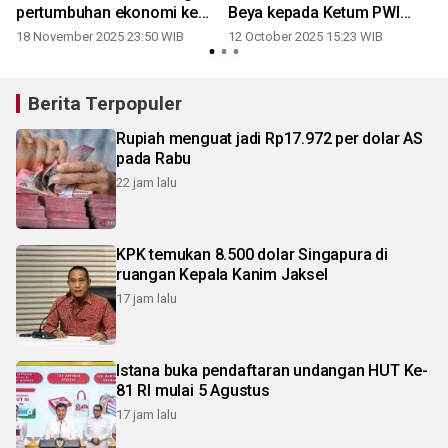
pertumbuhan ekonomi ke
Beya kepada Ketum PWI
depan
Pusat Akhmad Munir
18 November 2025 23:50 WIB
12 October 2025 15:23 WIB
Berita Terpopuler
Rupiah menguat jadi Rp17.972 per dolar AS
pada Rabu
22 jam lalu
KPK temukan 8.500 dolar Singapura di
ruangan Kepala Kanim Jaksel
17 jam lalu
Istana buka pendaftaran undangan HUT Ke-
81 RI mulai 5 Agustus
17 jam lalu