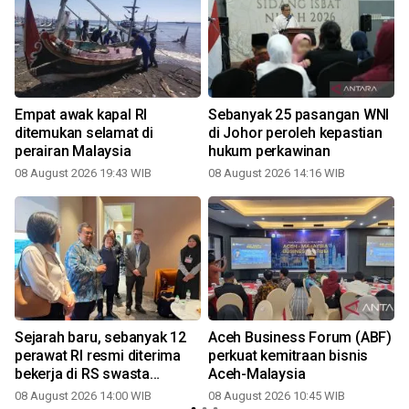
Empat awak kapal RI
Sebanyak 25 pasangan WNI
ditemukan selamat di
di Johor peroleh kepastian
perairan Malaysia
hukum perkawinan
08 August 2026 19:43 WIB
08 August 2026 14:16 WIB
Sejarah baru, sebanyak 12
Aceh Business Forum (ABF)
perawat RI resmi diterima
perkuat kemitraan bisnis
bekerja di RS swasta
Aceh-Malaysia
Malaysia
08 August 2026 14:00 WIB
08 August 2026 10:45 WIB