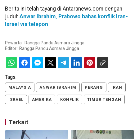
Berita ini telah tayang di Antaranews.com dengan
judul:
Anwar Ibrahim, Prabowo bahas konflik Iran-
Israel via telepon
Pewarta : Rangga Pandu Asmara Jingga
Editor :
Rangga Pandu Asmara Jingga
Tags:
MALAYSIA
ANWAR IBRAHIM
PERANG
IRAN
ISRAEL
AMERIKA
KONFLIK
TIMUR TENGAH
Terkait