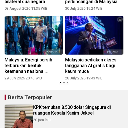
bilateral dua negara
perbincangan di Malaysia
03 August 2026 11:35 WIB
30 July 2026 19:24 WIB
2
Malaysia: Energi bersih
Malaysia sediakan akses
terbarukan bentuk
langganan AI gratis bagi
keamanan nasional
kaum muda
mendasar
29 July 2026 20:43 WIB
28 July 2026 19:43 WIB
2
Berita Terpopuler
KPK temukan 8.500 dolar Singapura di
ruangan Kepala Kanim Jaksel
20 jam lalu