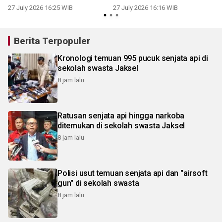
27 July 2026 16:25 WIB
27 July 2026 16:16 WIB
0
Berita Terpopuler
Kronologi temuan 995 pucuk senjata api di
sekolah swasta Jaksel
8 jam lalu
Ratusan senjata api hingga narkoba
ditemukan di sekolah swasta Jaksel
8 jam lalu
Polisi usut temuan senjata api dan "airsoft
gun" di sekolah swasta
8 jam lalu