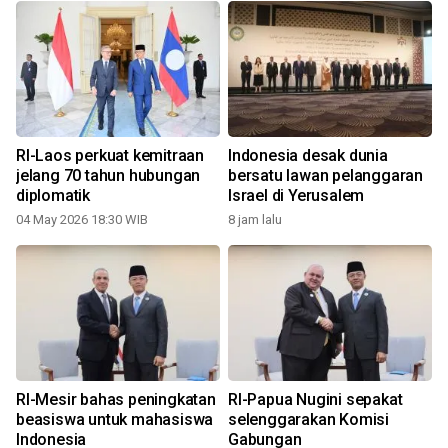
RI-Laos perkuat kemitraan
Indonesia desak dunia
jelang 70 tahun hubungan
bersatu lawan pelanggaran
diplomatik
Israel di Yerusalem
04 May 2026 18:30 WIB
8 jam lalu
2
RI-Mesir bahas peningkatan
RI-Papua Nugini sepakat
beasiswa untuk mahasiswa
selenggarakan Komisi
Indonesia
Gabungan