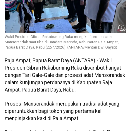
‎Wakil Presiden Gibran Rakabuming Raka mengikuti prosesi adat
Mansorandak saat tiba di ‎Bandara Marinda, Kabupaten Raja Ampat,
Papua Barat Daya, Rabu (22/4/2026). (ANTARA/Mentari Dwi Gayati)
Raja Ampat, Papua Barat Daya (ANTARA) - ‎Wakil
Presiden Gibran Rakabuming Raka disambut hangat
dengan Tari Gale-Gale dan prosesi adat Mansorandak
dalam kunjungan perdananya di Kabupaten Raja
Ampat, Papua Barat Daya, Rabu.
‎Prosesi Mansorandak merupakan tradisi adat yang
diperuntukkan bagi tokoh yang pertama kali
menginjakkan kaki di Raja Ampat.