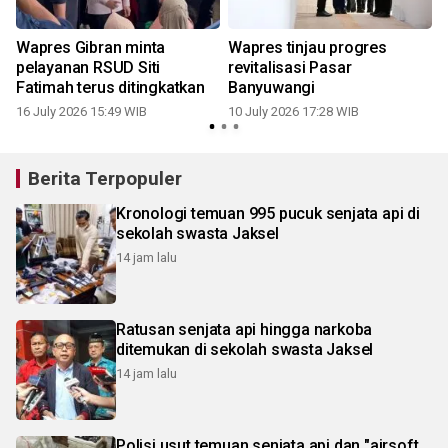
Wapres Gibran minta
Wapres tinjau progres
i
pelayanan RSUD Siti
revitalisasi Pasar
Fatimah terus ditingkatkan
Banyuwangi
16 July 2026 15:49 WIB
10 July 2026 17:28 WIB
Berita Terpopuler
Kronologi temuan 995 pucuk senjata api di
sekolah swasta Jaksel
14 jam lalu
Ratusan senjata api hingga narkoba
ditemukan di sekolah swasta Jaksel
14 jam lalu
Polisi usut temuan senjata api dan "airsoft