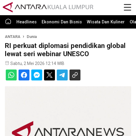
Headlines
Ekonomi Dan Bisnis
Wisata Dan Kuliner
Ol
ANTARA
Dunia
RI perkuat diplomasi pendidikan global
lewat seri webinar UNESCO
Sabtu, 2 Mei 2026 12:14 WIB