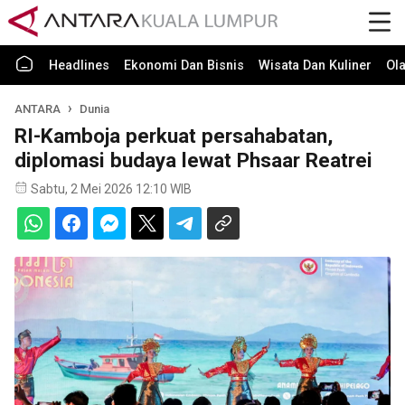
Headlines
Ekonomi Dan Bisnis
Wisata Dan Kuliner
Ol
ANTARA
Dunia
RI-Kamboja perkuat persahabatan,
diplomasi budaya lewat Phsaar Reatrei
Sabtu, 2 Mei 2026 12:10 WIB