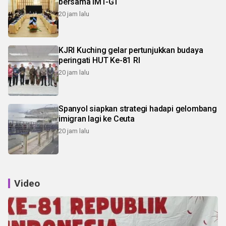
bersama IMT-GT
20 jam lalu
KJRI Kuching gelar pertunjukkan budaya
peringati HUT Ke-81 RI
20 jam lalu
Spanyol siapkan strategi hadapi gelombang
imigran lagi ke Ceuta
20 jam lalu
Video