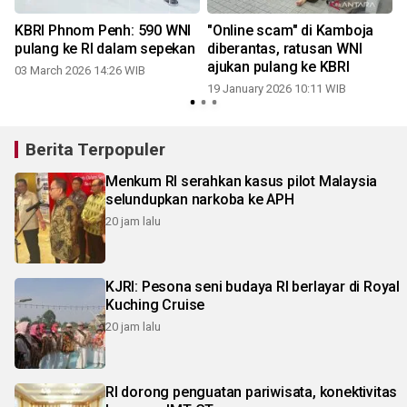
KBRI Phnom Penh: 590 WNI
"Online scam" di Kamboja
pulang ke RI dalam sepekan
diberantas, ratusan WNI
ajukan pulang ke KBRI
03 March 2026 14:26 WIB
19 January 2026 10:11 WIB
2
Berita Terpopuler
Menkum RI serahkan kasus pilot Malaysia
selundupkan narkoba ke APH
20 jam lalu
KJRI: Pesona seni budaya RI berlayar di Royal
Kuching Cruise
20 jam lalu
RI dorong penguatan pariwisata, konektivitas