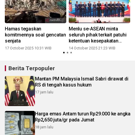
Hamas tegaskan
Menlu se-ASEAN minta
komitmennya soal gencatan
seluruh pihak terkait patuhi
senjata
ketentuan kesepakatan
damai Gaza
17 October 2025 10:31 WIB
14 October 2025 21:23 WIB
Berita Terpopuler
Mantan PM Malaysia Ismail Sabri dirawat di
RS di tengah kasus hukum
17 jam lalu
Harga emas Antam turun Rp29.000 ke angka
Rp2,650 juta/gr pada Jumat
18 jam lalu