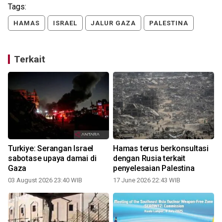
Tags:
HAMAS
ISRAEL
JALUR GAZA
PALESTINA
Terkait
Turkiye: Serangan Israel
Hamas terus berkonsultasi
sabotase upaya damai di
dengan Rusia terkait
Gaza
penyelesaian Palestina
03 August 2026 23:40 WIB
17 June 2026 22:43 WIB