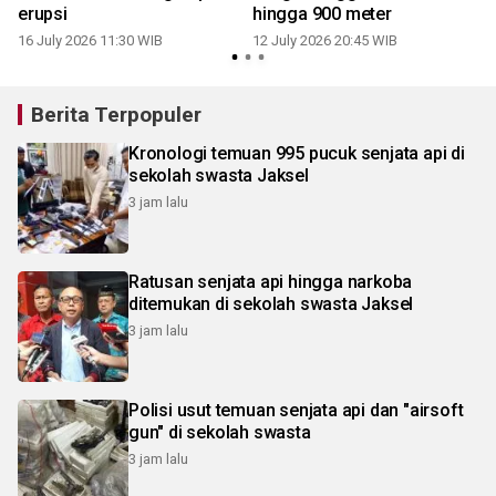
erupsi
hingga 900 meter
16 July 2026 11:30 WIB
12 July 2026 20:45 WIB
0
Berita Terpopuler
Kronologi temuan 995 pucuk senjata api di
sekolah swasta Jaksel
3 jam lalu
Ratusan senjata api hingga narkoba
ditemukan di sekolah swasta Jaksel
3 jam lalu
Polisi usut temuan senjata api dan "airsoft
gun" di sekolah swasta
3 jam lalu