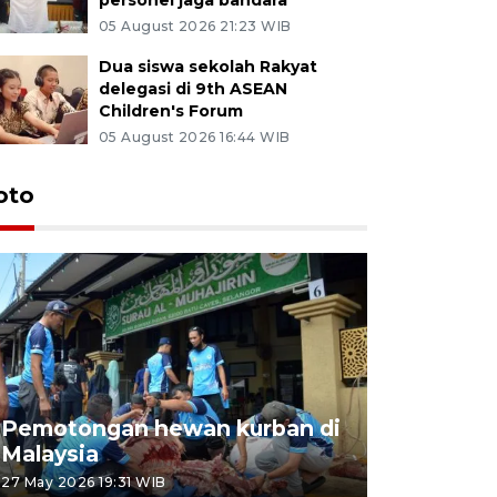
05 August 2026 21:23 WIB
Dua siswa sekolah Rakyat
delegasi di 9th ASEAN
Children's Forum
05 August 2026 16:44 WIB
oto
Pemotongan hewan kurban di
Konser Wa
Malaysia
Lumpur
27 May 2026 19:31 WIB
02 May 2026 1