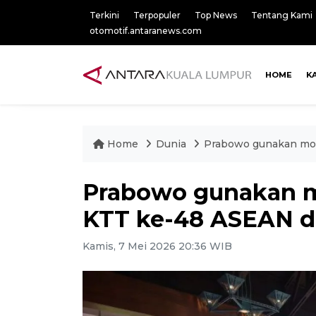
Terkini
Terpopuler
Top News
Tentang Kami
otomotif.antaranews.com
HOME
K
Home
Dunia
Prabowo gunakan mobi
Prabowo gunakan mo
KTT ke-48 ASEAN di
Kamis, 7 Mei 2026 20:36 WIB