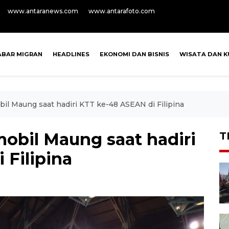
www.antaranews.com
www.antarafoto.com
ABAR MIGRAN
HEADLINES
EKONOMI DAN BISNIS
WISATA DAN K
l Maung saat hadiri KTT ke-48 ASEAN di Filipina
bil Maung saat hadiri
T
 Filipina