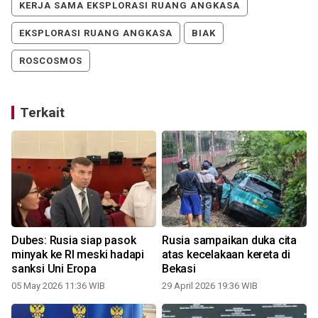
KERJA SAMA EKSPLORASI RUANG ANGKASA
EKSPLORASI RUANG ANGKASA
BIAK
ROSCOSMOS
Terkait
Dubes: Rusia siap pasok
Rusia sampaikan duka cita
minyak ke RI meski hadapi
atas kecelakaan kereta di
sanksi Uni Eropa
Bekasi
5
05 May 2026 11:36 WIB
29 April 2026 19:36 WIB