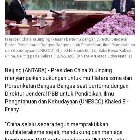
Presiden China Xi Jinping (kanan) bertemu dengan Direktur Jenderal
Badan Perserikatan Bangsa-Bangsa untuk Pendidikan, Ilmu Pengetahuan
dan Kebudayaan (UNESCO) Khaled El-Enany (kiri) di Balai Besar Rakyat
China, Beijing pada Selasa (12/5/2026). (ANTARA/Desca Lidya Natalia)
Beijing (ANTARA) - Presiden China Xi Jinping
menyampaikan dukungan untuk multilateralisme dan
Perserikatan Bangsa-Bangsa saat bertemu dengan
Direktur Jenderal PBB untuk Pendidikan, Ilmu
Pengetahuan dan Kebudayaan (UNESCO) Khaled El-
Enany.
"China selalu secara teguh mempraktikkan
multilateralisme sejati, mendukung dan menjaga
kewibawaan PBB serta mendukung UNESCO untuk