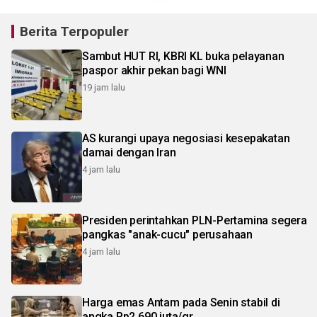
Berita Terpopuler
Sambut HUT RI, KBRI KL buka pelayanan
paspor akhir pekan bagi WNI
19 jam lalu
AS kurangi upaya negosiasi kesepakatan
damai dengan Iran
4 jam lalu
Presiden perintahkan PLN-Pertamina segera
pangkas "anak-cucu" perusahaan
4 jam lalu
Harga emas Antam pada Senin stabil di
angka Rp2,690 juta/gr