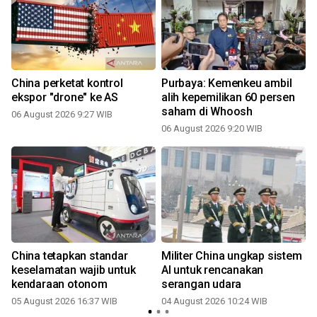
China perketat kontrol
Purbaya: Kemenkeu ambil
ekspor "drone" ke AS
alih kepemilikan 60 persen
saham di Whoosh
06 August 2026 9:27 WIB
06 August 2026 9:20 WIB
China tetapkan standar
Militer China ungkap sistem
keselamatan wajib untuk
AI untuk rencanakan
kendaraan otonom
serangan udara
05 August 2026 16:37 WIB
04 August 2026 10:24 WIB
2