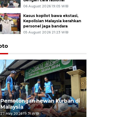
06 August 2026 19:05 WIB
Kasus kopilot bawa ekstasi,
Kepolisian Malaysia kerahkan
personel jaga bandara
05 August 2026 21:23 WIB
oto
Pemotongan hewan kurban di
Konser Wa
Malaysia
Lumpur
27 May 2026 19:31 WIB
02 May 2026 1