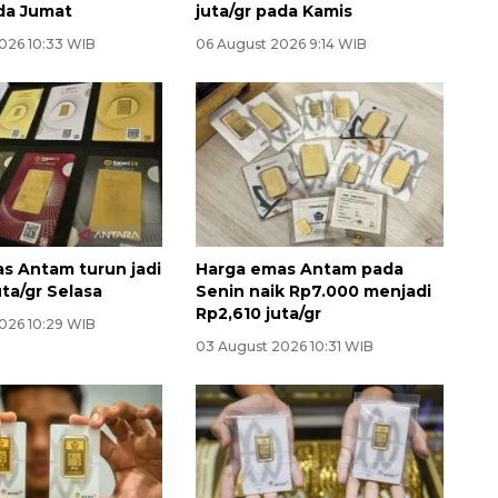
ada Jumat
juta/gr pada Kamis
026 10:33 WIB
06 August 2026 9:14 WIB
s Antam turun jadi
Harga emas Antam pada
ta/gr Selasa
Senin naik Rp7.000 menjadi
Rp2,610 juta/gr
026 10:29 WIB
03 August 2026 10:31 WIB