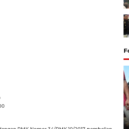
F
0
00
Tarawih di Malaysia
19 February 2026 19:47 WIB