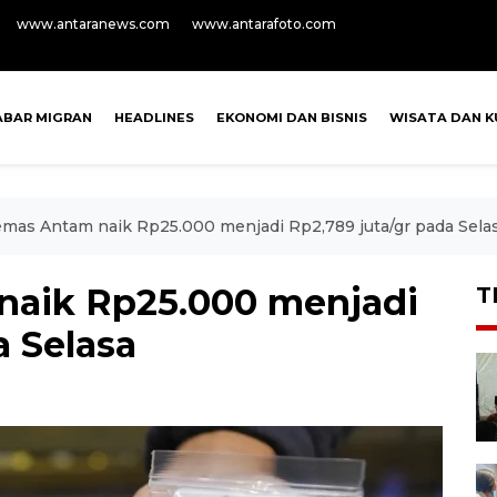
www.antaranews.com
www.antarafoto.com
ABAR MIGRAN
HEADLINES
EKONOMI DAN BISNIS
WISATA DAN K
emas Antam naik Rp25.000 menjadi Rp2,789 juta/gr pada Sela
naik Rp25.000 menjadi
T
a Selasa