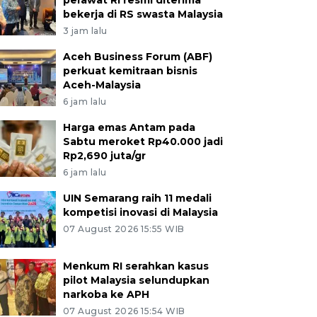
perawat RI resmi diterima
bekerja di RS swasta Malaysia
3 jam lalu
Aceh Business Forum (ABF)
perkuat kemitraan bisnis
Aceh-Malaysia
6 jam lalu
Harga emas Antam pada
Sabtu meroket Rp40.000 jadi
Rp2,690 juta/gr
6 jam lalu
UIN Semarang raih 11 medali
kompetisi inovasi di Malaysia
07 August 2026 15:55 WIB
Menkum RI serahkan kasus
pilot Malaysia selundupkan
narkoba ke APH
07 August 2026 15:54 WIB