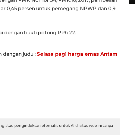
ai dengan PMK Nomor 34/PMK.10/2017, pembelian
ar 0,45 persen untuk pemegang NPWP dan 0,9
i dengan bukti potong PPh 22.
m dengan judul:
Selasa pagi harga emas Antam
g atau pengindeksan otomatis untuk AI di situs web ini tanpa