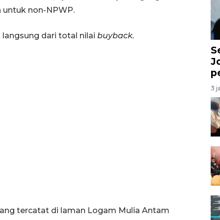
n untuk non-NPWP.
langsung dari total nilai
buyback.
S
J
p
3 j
ang tercatat di laman Logam Mulia Antam