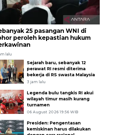
ebanyak 25 pasangan WNI di
ohor peroleh kepastian hukum
erkawinan
am lalu
Sejarah baru, sebanyak 12
perawat RI resmi diterima
bekerja di RS swasta Malaysia
3 jam lalu
Legenda bulu tangkis RI akui
wilayah timur masih kurang
turnamen
06 August 2026 19:56 WIB
Presiden: Pengentasan
kemiskinan harus dilakukan
dengan cara rasional