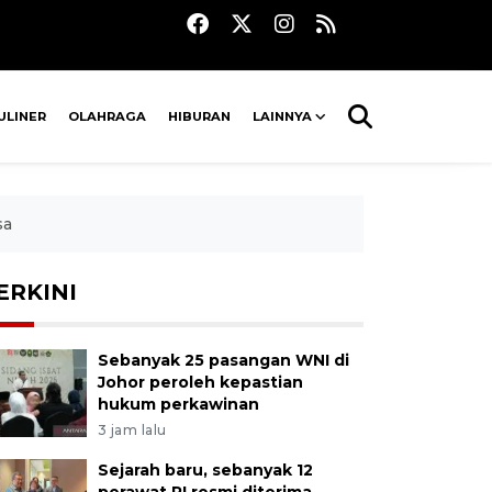
ULINER
OLAHRAGA
HIBURAN
LAINNYA
sa
ERKINI
Sebanyak 25 pasangan WNI di
Johor peroleh kepastian
hukum perkawinan
3 jam lalu
Sejarah baru, sebanyak 12