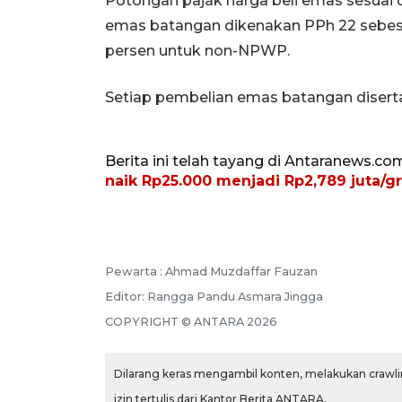
‎‎Potongan pajak harga beli emas sesu
emas batangan dikenakan PPh 22 sebes
persen untuk non-NPWP.
Setiap pembelian emas batangan diserta
Berita ini telah tayang di Antaranews.co
naik Rp25.000 menjadi Rp2,789 juta/gr
Pewarta :
Ahmad Muzdaffar Fauzan
Editor:
Rangga Pandu Asmara Jingga
COPYRIGHT ©
ANTARA
2026
Dilarang keras mengambil konten, melakukan crawlin
izin tertulis dari Kantor Berita ANTARA.