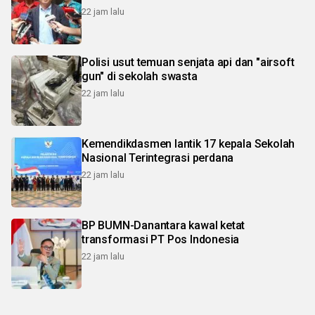
22 jam lalu
Polisi usut temuan senjata api dan "airsoft
gun" di sekolah swasta
22 jam lalu
Kemendikdasmen lantik 17 kepala Sekolah
Nasional Terintegrasi perdana
22 jam lalu
BP BUMN-Danantara kawal ketat
transformasi PT Pos Indonesia
22 jam lalu