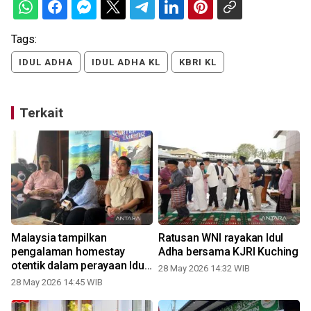
Tags:
IDUL ADHA
IDUL ADHA KL
KBRI KL
Terkait
Malaysia tampilkan
Ratusan WNI rayakan Idul
pengalaman homestay
Adha bersama KJRI Kuching
otentik dalam perayaan Idul
28 May 2026 14:32 WIB
Adha
28 May 2026 14:45 WIB