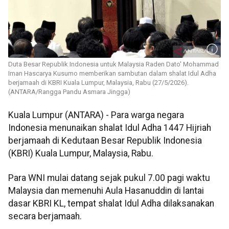
Duta Besar Republik Indonesia untuk Malaysia Raden Dato' Mohammad
Iman Hascarya Kusumo memberikan sambutan dalam shalat Idul Adha
berjamaah di KBRI Kuala Lumpur, Malaysia, Rabu (27/5/2026).
(ANTARA/Rangga Pandu Asmara Jingga)
Kuala Lumpur (ANTARA) - Para warga negara
Indonesia menunaikan shalat Idul Adha 1447 Hijriah
berjamaah di Kedutaan Besar Republik Indonesia
(KBRI) Kuala Lumpur, Malaysia, Rabu.
Para WNI mulai datang sejak pukul 7.00 pagi waktu
Malaysia dan memenuhi Aula Hasanuddin di lantai
dasar KBRI KL, tempat shalat Idul Adha dilaksanakan
secara berjamaah.