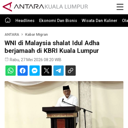
Headlines
Ekonomi Dan Bisnis
Wisata Dan Kuliner
Ol
ANTARA
Kabar Migran
WNI di Malaysia shalat Idul Adha
berjamaah di KBRI Kuala Lumpur
Rabu, 27 Mei 2026 08:20 WIB