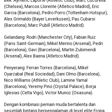
Bek: Aymeric Laporte (Athletic Club), Marc Cucurella
(Chelsea), Marcos Llorente (Atletico Madrid), Eric
Garcia (Barcelona), Pedro Porro (Tottenham Hotspur),
Alex Grimaldo (Bayer Leverkusen), Pau Cubarsi
(Barcelona), Marc Pubill (Atletico Madrid).
Gelandang: Rodri (Manchester City), Fabian Ruiz
(Paris Saint-Germain), Mikel Merino (Arsenal), Pedri
(Barcelona), Gavi (Barcelona), Martin Zubimendi
(Arsenal), Alex Baena (Atletico Madrid).
Penyerang: Ferran Torres (Barcelona), Mikel
Oyarzabal (Real Sociedad), Dani Olmo (Barcelona),
Nico Williams (Athletic Club), Lamine Yamal
(Barcelona), Yeremy Pino (Crystal Palace), Borja
Iglesias (Celta Vigo), Victor Munoz (Osasuna).
Dengan kombinasi pemain muda bertalenta dan
sejumlah bintang berpengalaman di level elite Eropa,