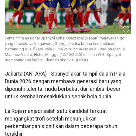
Pemain tim nasional Spanyol Mikel Oyarzabal (depan) merayakan gol
yang dicetaknya ke gawang Georgia ketika kedua kesebelasan
bertanding Kualifikasi Piala Dunia 2026 zona Eropa di Stadion Manuel
Martinez Valero, Elche, Minggu (12/10/2025) dini hari WIB. Spanyol
memenangkan laga itu dengan skor 2-0. (UEFA)
Jakarta (ANTARA) - Spanyol akan tampil dalam Piala
Dunia 2026 dengan membawa generasi baru yang
dipenuhi talenta muda berbakat dan ambisi besar
untuk kembali menaklukkan sepak bola dunia.
La Roja menjadi salah satu kandidat terkuat
mengangkat trofi setelah menunjukkan
perkembangan signifikan dalam beberapa tahun
terakhir.