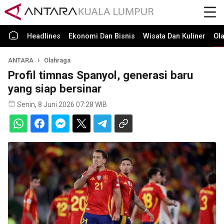
Headlines
Ekonomi Dan Bisnis
Wisata Dan Kuliner
Ol
ANTARA
Olahraga
Profil timnas Spanyol, generasi baru
yang siap bersinar
Senin, 8 Juni 2026 07:28 WIB