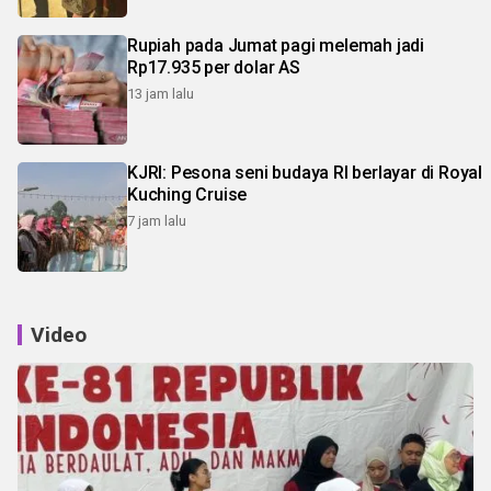
Rupiah pada Jumat pagi melemah jadi
Rp17.935 per dolar AS
13 jam lalu
KJRI: Pesona seni budaya RI berlayar di Royal
Kuching Cruise
7 jam lalu
Video