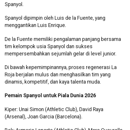
Spanyol.
Spanyol dipimpin oleh Luis de la Fuente, yang
menggantikan Luis Enrique.
De la Fuente memiliki pengalaman panjang bersama
tim kelompok usia Spanyol dan sukses
mempersembahkan sejumlah gelar di level junior.
Di bawah kepemimpinannya, proses regenerasi La
Roja berjalan mulus dan menghasilkan tim yang
dinamis, kompetitif, dan kaya talenta muda.
Pemain Spanyol untuk Piala Dunia 2026
Kiper: Unai Simon (Athletic Club), David Raya
(Arsenal), Joan Garcia (Barcelona).