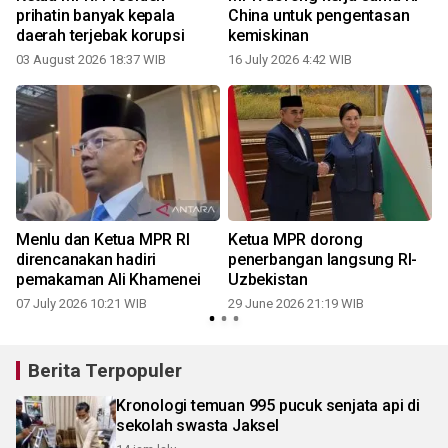
prihatin banyak kepala
China untuk pengentasan
daerah terjebak korupsi
kemiskinan
03 August 2026 18:37 WIB
16 July 2026 4:42 WIB
Menlu dan Ketua MPR RI
Ketua MPR dorong
g
direncanakan hadiri
penerbangan langsung RI-
pemakaman Ali Khamenei
Uzbekistan
07 July 2026 10:21 WIB
29 June 2026 21:19 WIB
2
Berita Terpopuler
Kronologi temuan 995 pucuk senjata api di
sekolah swasta Jaksel