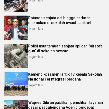
14 jam lalu
Ratusan senjata api hingga narkoba
ditemukan di sekolah swasta Jaksel
14 jam lalu
Polisi usut temuan senjata api dan "airsoft
gun" di sekolah swasta
14 jam lalu
Kemendikdasmen lantik 17 kepala Sekolah
Nasional Terintegrasi perdana
14 jam lalu
Wapres Gibran pastikan pemulihan layanan
dasar pascabencana Aceh dipercepat