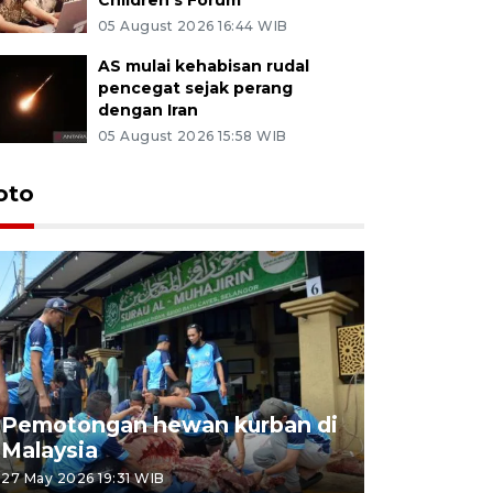
05 August 2026 16:44 WIB
AS mulai kehabisan rudal
pencegat sejak perang
dengan Iran
05 August 2026 15:58 WIB
oto
Pemotongan hewan kurban di
Konser Wa
Malaysia
Lumpur
27 May 2026 19:31 WIB
02 May 2026 1