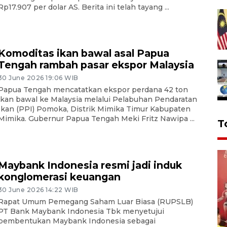
Rp17.907 per dolar AS. Berita ini telah tayang ...
Komoditas ikan bawal asal Papua
Tengah rambah pasar ekspor Malaysia
30 June 2026 19:06 WIB
Papua Tengah mencatatkan ekspor perdana 42 ton
ikan bawal ke Malaysia melalui Pelabuhan Pendaratan
Ikan (PPI) Pomoka, Distrik Mimika Timur Kabupaten
Mimika. Gubernur Papua Tengah Meki Fritz Nawipa ...
T
Maybank Indonesia resmi jadi induk
konglomerasi keuangan
30 June 2026 14:22 WIB
Rapat Umum Pemegang Saham Luar Biasa (RUPSLB)
PT Bank Maybank Indonesia Tbk menyetujui
pembentukan Maybank Indonesia sebagai