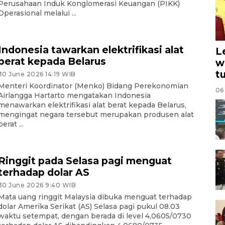
Perusahaan Induk Konglomerasi Keuangan (PIKK)
Operasional melalui ...
Indonesia tawarkan elektrifikasi alat
L
berat kepada Belarus
w
t
30 June 2026 14:19 WIB
Menteri Koordinator (Menko) Bidang Perekonomian
06
Airlangga Hartarto mengatakan Indonesia
menawarkan elektrifikasi alat berat kepada Belarus,
mengingat negara tersebut merupakan produsen alat
berat ...
Ringgit pada Selasa pagi menguat
terhadap dolar AS
30 June 2026 9:40 WIB
Mata uang ringgit Malaysia dibuka menguat terhadap
dolar Amerika Serikat (AS) Selasa pagi pukul 08.03
waktu setempat, dengan berada di level 4,0605/0730