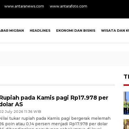
www.antaranews.com
www.antarafoto.com
ABAR MIGRAN
HEADLINES
EKONOMI DAN BISNIS
WISATA DAN K
T
Rupiah pada Kamis pagi Rp17.978 per
dolar AS
02 July 2026 11:36 WIB
Nilai tukar rupiah pada Kamis pagi bergerak melemah
26 poin atau 0,14 persen menjadi Rp17.978 per dolar