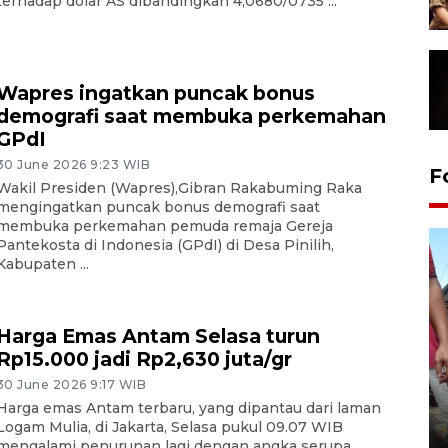
terhadap dolar AS dibandingkan 4,0680/0735 ...
Wapres ingatkan puncak bonus
demografi saat membuka perkemahan
GPdI
30 June 2026 9:23 WIB
F
Wakil Presiden (Wapres),Gibran Rakabuming Raka
mengingatkan puncak bonus demografi saat
membuka perkemahan pemuda remaja Gereja
Pantekosta di Indonesia (GPdI) di Desa Pinilih,
Kabupaten ...
Harga Emas Antam Selasa turun
Rp15.000 jadi Rp2,630 juta/gr
30 June 2026 9:17 WIB
Tarawih di Malaysia
Harga emas Antam terbaru, yang dipantau dari laman
Logam Mulia, di Jakarta, Selasa pukul 09.07 WIB
19 February 2026 19:47 WIB
mengalami penurunan lagi dengan angka serupa