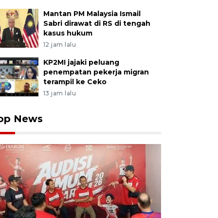
Mantan PM Malaysia Ismail
Sabri dirawat di RS di tengah
kasus hukum
12 jam lalu
KP2MI jajaki peluang
penempatan pekerja migran
terampil ke Ceko
13 jam lalu
op News