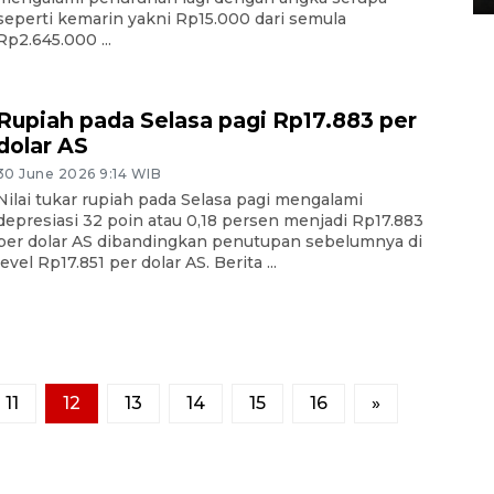
seperti kemarin yakni Rp15.000 dari semula
Rp2.645.000 ...
Rupiah pada Selasa pagi Rp17.883 per
dolar AS
30 June 2026 9:14 WIB
Nilai tukar rupiah pada Selasa pagi mengalami
depresiasi 32 poin atau 0,18 persen menjadi Rp17.883
per dolar AS dibandingkan penutupan sebelumnya di
level Rp17.851 per dolar AS. Berita ...
11
12
13
14
15
16
»