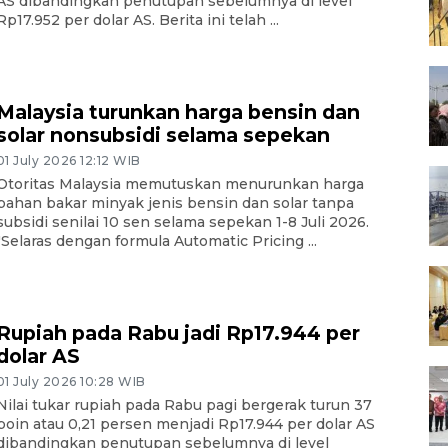
AS dibandingkan penutupan sebelumnya di level
Rp17.952 per dolar AS. Berita ini telah ...
Malaysia turunkan harga bensin dan
solar nonsubsidi selama sepekan
01 July 2026 12:12 WIB
Otoritas Malaysia memutuskan menurunkan harga
bahan bakar minyak jenis bensin dan solar tanpa
subsidi senilai 10 sen selama sepekan 1-8 Juli 2026.
"Selaras dengan formula Automatic Pricing ...
Rupiah pada Rabu jadi Rp17.944 per
dolar AS
01 July 2026 10:28 WIB
Nilai tukar rupiah pada Rabu pagi bergerak turun 37
poin atau 0,21 persen menjadi Rp17.944 per dolar AS
dibandingkan penutupan sebelumnya di level