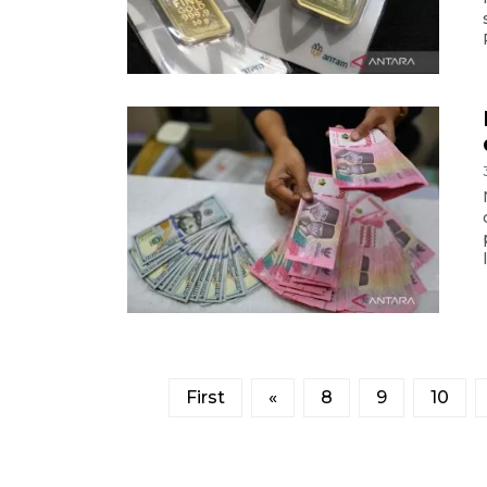
First
«
8
9
10