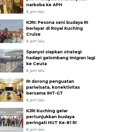
narkoba ke APH
8 jam lalu
KJRI: Pesona seni budaya RI
berlayar di Royal Kuching
Cruise
8 jam lalu
Spanyol siapkan strategi
hadapi gelombang imigran lagi
ke Ceuta
8 jam lalu
RI dorong penguatan
pariwisata, konektivitas
bersama IMT-GT
8 jam lalu
KJRI Kuching gelar
pertunjukkan budaya
peringati HUT Ke-81 RI
8 jam lalu