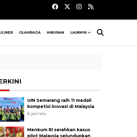
ULINER
OLAHRAGA
HIBURAN
LAINNYA
ERKINI
UIN Semarang raih 11 medali
kompetisi inovasi di Malaysia
8 jam lalu
Menkum RI serahkan kasus
pilot Malaysia selundupkan