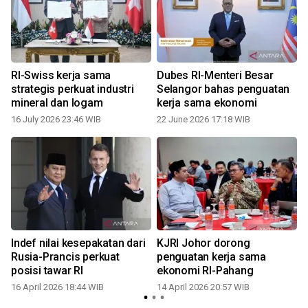
RI-Swiss kerja sama
Dubes RI-Menteri Besar
strategis perkuat industri
Selangor bahas penguatan
mineral dan logam
kerja sama ekonomi
16 July 2026 23:46 WIB
22 June 2026 17:18 WIB
1
Indef nilai kesepakatan dari
KJRI Johor dorong
Rusia-Prancis perkuat
penguatan kerja sama
posisi tawar RI
ekonomi RI-Pahang
16 April 2026 18:44 WIB
14 April 2026 20:57 WIB