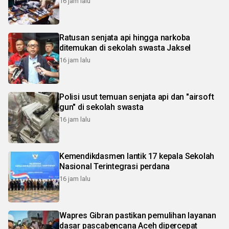
16 jam lalu
Ratusan senjata api hingga narkoba
ditemukan di sekolah swasta Jaksel
16 jam lalu
Polisi usut temuan senjata api dan "airsoft
gun" di sekolah swasta
16 jam lalu
Kemendikdasmen lantik 17 kepala Sekolah
Nasional Terintegrasi perdana
16 jam lalu
Wapres Gibran pastikan pemulihan layanan
dasar pascabencana Aceh dipercepat