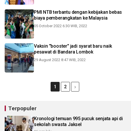
PMI NTB terbantu dengan kebijakan bebas
biaya pemberangkatan ke Malaysia
05 October 2022 6:30 WIB, 2022
Vaksin "booster" jadi syarat baru naik
pesawat di Bandara Lombok
29 August 2022 8:47 WIB, 2022
1
2
Terpopuler
Kronologi temuan 995 pucuk senjata api di
sekolah swasta Jaksel