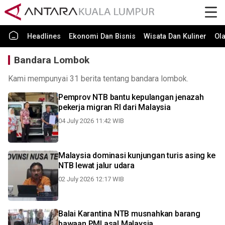
Headlines
Ekonomi Dan Bisnis
Wisata Dan Kuliner
Ol
Bandara Lombok
Kami mempunyai 31 berita tentang bandara lombok.
Pemprov NTB bantu kepulangan jenazah
pekerja migran RI dari Malaysia
04 July 2026 11:42 WIB
Malaysia dominasi kunjungan turis asing ke
NTB lewat jalur udara
02 July 2026 12:17 WIB
Balai Karantina NTB musnahkan barang
bawaan PMI asal Malaysia