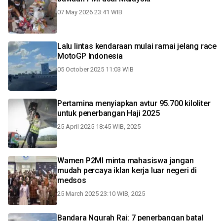
07 May 2026 23:41 WIB
Lalu lintas kendaraan mulai ramai jelang race
MotoGP Indonesia
05 October 2025 11:03 WIB
Pertamina menyiapkan avtur 95.700 kiloliter
untuk penerbangan Haji 2025
25 April 2025 18:45 WIB, 2025
Wamen P2MI minta mahasiswa jangan
mudah percaya iklan kerja luar negeri di
medsos
25 March 2025 23:10 WIB, 2025
Bandara Ngurah Rai: 7 penerbangan batal