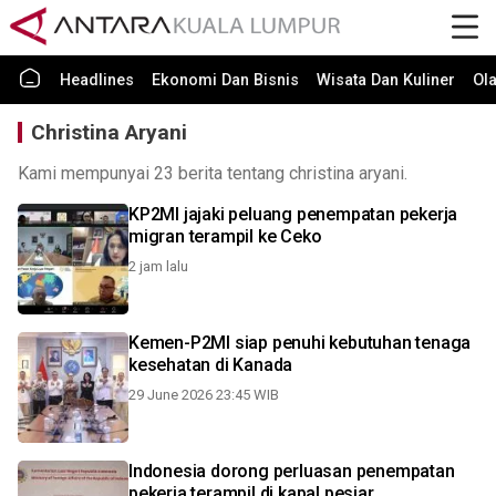
Headlines
Ekonomi Dan Bisnis
Wisata Dan Kuliner
Ol
Christina Aryani
Kami mempunyai 23 berita tentang christina aryani.
KP2MI jajaki peluang penempatan pekerja
migran terampil ke Ceko
2 jam lalu
Kemen-P2MI siap penuhi kebutuhan tenaga
kesehatan di Kanada
29 June 2026 23:45 WIB
Indonesia dorong perluasan penempatan
pekerja terampil di kapal pesiar