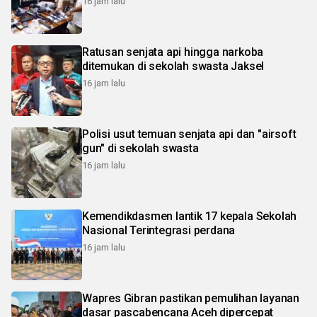
16 jam lalu
Ratusan senjata api hingga narkoba
ditemukan di sekolah swasta Jaksel
16 jam lalu
Polisi usut temuan senjata api dan "airsoft
gun" di sekolah swasta
16 jam lalu
Kemendikdasmen lantik 17 kepala Sekolah
Nasional Terintegrasi perdana
16 jam lalu
Wapres Gibran pastikan pemulihan layanan
dasar pascabencana Aceh dipercepat