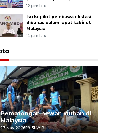
12 jam lalu
Isu kopilot pembawa ekstasi
dibahas dalam rapat kabinet
Malaysia
14 jam lalu
oto
Pemotongan hewan kurban di
Konser Wa
Malaysia
Lumpur
27 May 2026 19:31 WIB
02 May 2026 1