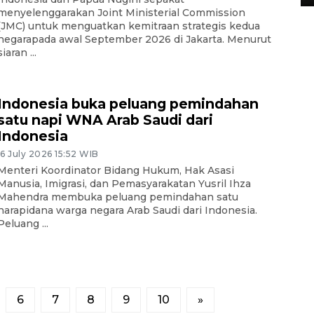
menyelenggarakan Joint Ministerial Commission
(JMC) untuk menguatkan kemitraan strategis kedua
negarapada awal September 2026 di Jakarta. Menurut
siaran ...
Indonesia buka peluang pemindahan
satu napi WNA Arab Saudi dari
Indonesia
16 July 2026 15:52 WIB
Menteri Koordinator Bidang Hukum, Hak Asasi
Manusia, Imigrasi, dan Pemasyarakatan Yusril Ihza
Mahendra membuka peluang pemindahan satu
narapidana warga negara Arab Saudi dari Indonesia.
Peluang ...
6
7
8
9
10
»