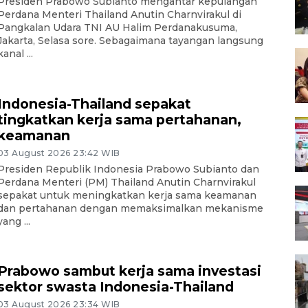
Presiden Prabowo Subianto mengantar kepulangan
Perdana Menteri Thailand Anutin Charnvirakul di
Pangkalan Udara TNI AU Halim Perdanakusuma,
Jakarta, Selasa sore. Sebagaimana tayangan langsung
kanal ...
Indonesia-Thailand sepakat
tingkatkan kerja sama pertahanan,
keamanan
03 August 2026 23:42 WIB
Presiden Republik Indonesia Prabowo Subianto dan
Perdana Menteri (PM) Thailand Anutin Charnvirakul
sepakat untuk meningkatkan kerja sama keamanan
dan pertahanan dengan memaksimalkan mekanisme
yang ...
Prabowo sambut kerja sama investasi
sektor swasta Indonesia-Thailand
03 August 2026 23:34 WIB