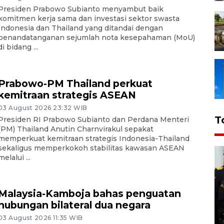
Presiden Prabowo Subianto menyambut baik
komitmen kerja sama dan investasi sektor swasta
Indonesia dan Thailand yang ditandai dengan
penandatanganan sejumlah nota kesepahaman (MoU)
di bidang ...
Prabowo-PM Thailand perkuat
kemitraan strategis ASEAN
03 August 2026 23:32 WIB
T
Presiden RI Prabowo Subianto dan Perdana Menteri
(PM) Thailand Anutin Charnvirakul sepakat
memperkuat kemitraan strategis Indonesia-Thailand
sekaligus memperkokoh stabilitas kawasan ASEAN
melalui ...
Malaysia-Kamboja bahas penguatan
hubungan bilateral dua negara
03 August 2026 11:35 WIB