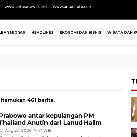
www.antaranews.com
www.antarafoto.com
ABAR MIGRAN
HEADLINES
EKONOMI DAN BISNIS
WISATA DAN K
T
ditemukan 461 berita.
Prabowo antar kepulangan PM
Thailand Anutin dari Lanud Halim
04 August 2026 17:47 WIB