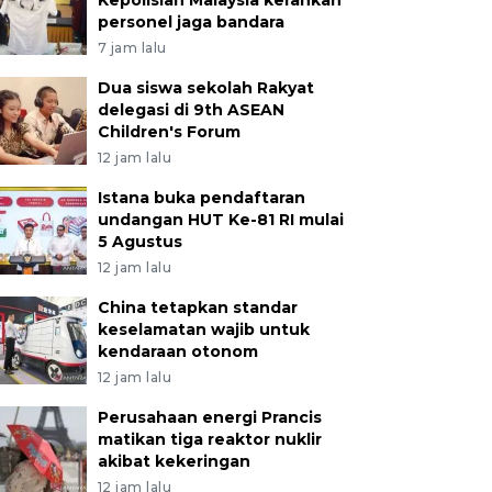
Kepolisian Malaysia kerahkan
personel jaga bandara
7 jam lalu
Dua siswa sekolah Rakyat
delegasi di 9th ASEAN
Children's Forum
12 jam lalu
Istana buka pendaftaran
undangan HUT Ke-81 RI mulai
5 Agustus
12 jam lalu
China tetapkan standar
keselamatan wajib untuk
kendaraan otonom
12 jam lalu
Perusahaan energi Prancis
matikan tiga reaktor nuklir
akibat kekeringan
12 jam lalu