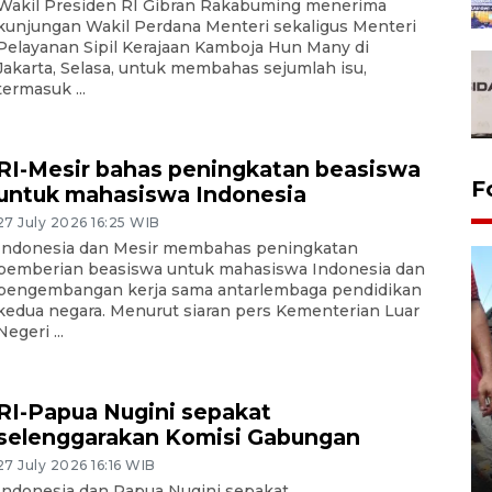
Wakil Presiden RI Gibran Rakabuming menerima
kunjungan Wakil Perdana Menteri sekaligus Menteri
Pelayanan Sipil Kerajaan Kamboja Hun Many di
Jakarta, Selasa, untuk membahas sejumlah isu,
termasuk ...
RI-Mesir bahas peningkatan beasiswa
F
untuk mahasiswa Indonesia
27 July 2026 16:25 WIB
Indonesia dan Mesir membahas peningkatan
pemberian beasiswa untuk mahasiswa Indonesia dan
pengembangan kerja sama antarlembaga pendidikan
kedua negara. Menurut siaran pers Kementerian Luar
Negeri ...
RI-Papua Nugini sepakat
selenggarakan Komisi Gabungan
Tarawih di Malaysia
27 July 2026 16:16 WIB
19 February 2026 19:47 WIB
Indonesia dan Papua Nugini sepakat