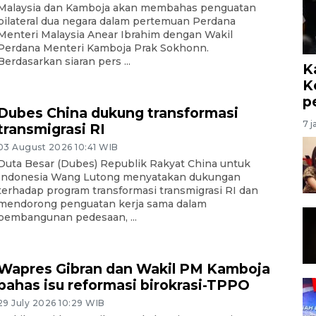
Malaysia dan Kamboja akan membahas penguatan
bilateral dua negara dalam pertemuan Perdana
Menteri Malaysia Anear Ibrahim dengan Wakil
Perdana Menteri Kamboja Prak Sokhonn.
Berdasarkan siaran pers ...
K
K
p
Dubes China dukung transformasi
7 j
transmigrasi RI
03 August 2026 10:41 WIB
Duta Besar (Dubes) Republik Rakyat China untuk
Indonesia Wang Lutong menyatakan dukungan
terhadap program transformasi transmigrasi RI dan
mendorong penguatan kerja sama dalam
pembangunan pedesaan, ...
Wapres Gibran dan Wakil PM Kamboja
bahas isu reformasi birokrasi-TPPO
29 July 2026 10:29 WIB