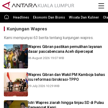
Headlines
Ekonomi Dan Bisnis
Wisata Dan Kuliner
Ol
Kunjungan Wapres
Kami mempunyai 63 berita tentang kunjungan wapres.
Wapres Gibran pastikan pemulihan layanan
dasar pascabencana Aceh dipercepat
06 August 2026 19:07 WIB
Wapres Gibran dan Wakil PM Kamboja bahas
isu reformasi birokrasi-TPPO
29 July 2026 10:29 WIB
Istri Wapres ziarah hingga tinjau SD di Pulau
Penyengat Kepri